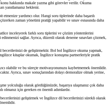
bir konu hakkında makale yazma gibi görevler verilir. Okuma
arı yanıtlamanız beklenir.
t etmenize yardımcı olur. Hangi soru tiplerinde daha başarılı
ı çözerken zaman yönetimi pratiği yapabilir ve sınav esnasında daha
atlice inceleyerek farklı soru tiplerini ve çözüm yöntemlerini
gi edinmenizi sağlar. Ayrıca, düzenli olarak deneme sınavları çözmek,
 becerilerinizi de geliştirmektir. Bol bol İngilizce okuma yapmak,
ngilizce kitaplar okumak, İngilizce konuşma partnerleriyle pratik
ayıcı olabilir ve bu süreçte motivasyonunuzu kaybetmemek önemlidir.
caktır. Ayrıca, sınav sonuçlarından dolayı demoralize olmak yerine,
 gelişme yolculuğu olarak gördüğünüzde, başarıya ulaşmanız çok daha
lı olmanız için gereken en önemli adımlardır.
ilerinizi geliştirmek ve İngilizce dil becerilerinizi sürekli olarak
önemlidir.