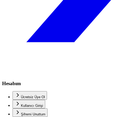
Hesabım
Ücretsiz Üye Ol
Kullanıcı Girişi
Şifremi Unuttum