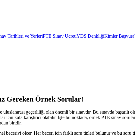
av Tarihleri ve Yerleri
PTE Sınav Ücreti
YDS Denkliği
Kimler Başvurab
z Gereken Örnek Sorular!
 ve uluslararası geçerliliği olan önemli bir sınavdır. Bu sınavda başarıl
ylar için kafa karıştırıcı olabilir. İşte bu noktada, örnek PTE sınav soru
dan biridir.
eceriyi ölçer. Her beceri için farklı soru tipleri bulunur ve bu soru t