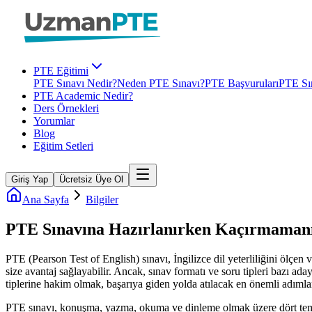
PTE Eğitimi
PTE Sınavı Nedir?
Neden PTE Sınavı?
PTE Başvuruları
PTE Sın
PTE Academic Nedir?
Ders Örnekleri
Yorumlar
Blog
Eğitim Setleri
Giriş Yap
Ücretsiz Üye Ol
Ana Sayfa
Bilgiler
PTE Sınavına Hazırlanırken Kaçırmamanı
PTE (Pearson Test of English) sınavı, İngilizce dil yeterliliğini ölçen
size avantaj sağlayabilir. Ancak, sınav formatı ve soru tipleri bazı ada
tiplerine hakim olmak, başarıya giden yolda atılacak en önemli adımlar
PTE sınavı, konuşma, yazma, okuma ve dinleme olmak üzere dört temel b