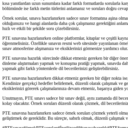
kısa yanıtlardan uzun sunumlara kadar farklı formatlarda sorularla ka
bölümünde ise farklı metin türlerini anlamanız ve soruları doğru cevapl
Örnek sorular, sınava hazırlanırken sadece sınav formatına aşina olma
olduğunuzu ve hangi alanlarda daha çok çalışmanız gerektiğini anlamak
hızlı ve etkili bir şekilde soru çözebilirsiniz.
PTE sınavına hazırlanırken online platformlar, kitaplar ve çeşitli kayna
öğrenmelisiniz. Özellikle sınavın resmi web sitesinde yayınlanan örne
sınav atmosferine alışmanıza ve eksiklerinizi görmenize yardımcı olur.
PTE sınavına hazırlık sürecinde dikkat etmeniz gereken bir diğer önem
dinleme alıştırmaları yapmak ve konuşma pratiği yapmak, sınavda daha b
yapmak gibi farklı yöntemlerle dil becerilerinizi geliştirebilirsiniz.
PTE sınavına hazırlanırken dikkat etmeniz gereken bir diğer nokta is
Kendinize gerçekçi hedefler belirlemek, düzenli olarak çalışmak ve ge
eksiklerinizi görerek çalışmalarınıza devam etmeniz, başarıya giden y
Unutmayın, PTE sınavı sadece bir sınav değil, aynı zamanda dil beceri
kolay olacaktır. Örnek soruları düzenli olarak çözmek, dil becerileri
PTE sınavına hazırlanırken sadece örnek soruları çözmek yeterli olmay
geliştirmek de gereklidir. Bu süreçte, sabırlı olmak, düzenli çalışmak
#
PTEsınavı
#
örnekPTEsoruları
#
İngilizcedil
#
sınavahazırlık
#
PTEforma