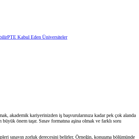
ilir
PTE Kabul Eden Üniversiteler
ı olmak, akademik kariyerinizden iş başvurularınıza kadar pek çok alanda
ları büyük önem taşır. Sınav formatına aşina olmak ve farklı soru
ipleri sınavın zorluk derecesini belirler. Örneğin, konuşma bölümünde