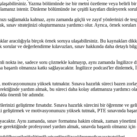
rşılaşabilirsiniz. Yazma bölümünde ise bir metni özetleme veya belirli 
amanız istenir. Dinleme bölümünde ise çeşitli kayıtları dinleyerek sorul
nızı sağlamakla kalmaz, aynı zamanda güçlü ve zayıf yönlerinizi de tespi
, sınav stratejinizi oluşturmanıza yardımcı olur. Ayrıca, örnek sorular
klar aracılığıyla birçok örnek soruya ulaşabilirsiniz. Bu kaynakları dikk
k sorular ve değerlendirme kılavuzları, sınav hakkında daha detaylı bil
li nokta ise, sadece soru çözmekle kalmayıp, aynı zamanda İngilizce dil
aşarılı olmanıza katkı sağlayacaktır. İngilizce podcast'ler dinlemek, İ
e, motivasyonunuzu yüksek tutmaktır. Sınava hazırlık süreci bazen zorl
rektiğinde yardım almak, bu süreci daha kolay atlatmanıza yardımcı ola
olda önemli bir adımdır.
lerinizi geliştirme fırsatıdır. Sınava hazırlık sürecini bir öğrenme ve
nizi geliştirmek ve motivasyonunuzu yüksek tutmak, PTE sınavında başarı
acaktır. Aynı zamanda, sınav formatına hakim olmak, zaman yönetimi becer
 ve gerektiğinde profesyonel yardım almak, sınavda başarılı olmanız için 
tı
#
dilbecerileri
#
eğitim
#
kariyer
#
ingilizceöğrenme
#
sınavstratejileri