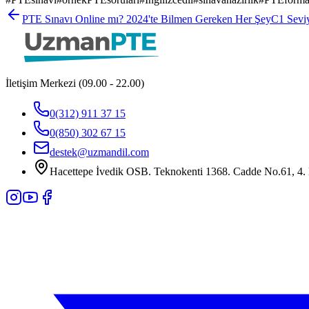
PTE Sınavı Online mı? 2024'te Bilmen Gereken Her Şey
C1 Seviy
İletişim Merkezi (09.00 - 22.00)
0(312) 911 37 15
0(850) 302 67 15
destek@uzmandil.com
Hacettepe İvedik OSB. Teknokenti 1368. Cadde No.61, 4