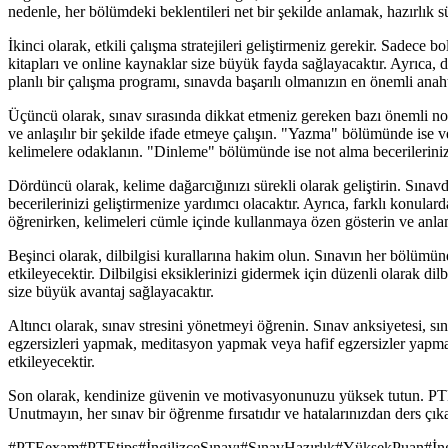
nedenle, her bölümdeki beklentileri net bir şekilde anlamak, hazırlık 
İkinci olarak, etkili çalışma stratejileri geliştirmeniz gerekir. Sade
kitapları ve online kaynaklar size büyük fayda sağlayacaktır. Ayrıca, 
planlı bir çalışma programı, sınavda başarılı olmanızın en önemli anaht
Üçüncü olarak, sınav sırasında dikkat etmeniz gereken bazı önemli n
ve anlaşılır bir şekilde ifade etmeye çalışın. "Yazma" bölümünde ise
kelimelere odaklanın. "Dinleme" bölümünde ise not alma becerilerinizi
Dördüncü olarak, kelime dağarcığınızı sürekli olarak geliştirin. Sınav
becerilerinizi geliştirmenize yardımcı olacaktır. Ayrıca, farklı konular
öğrenirken, kelimeleri cümle içinde kullanmaya özen gösterin ve anla
Beşinci olarak, dilbilgisi kurallarına hakim olun. Sınavın her bölüm
etkileyecektir. Dilbilgisi eksiklerinizi gidermek için düzenli olarak d
size büyük avantaj sağlayacaktır.
Altıncı olarak, sınav stresini yönetmeyi öğrenin. Sınav anksiyetesi, s
egzersizleri yapmak, meditasyon yapmak veya hafif egzersizler yapmak
etkileyecektir.
Son olarak, kendinize güvenin ve motivasyonunuzu yüksek tutun. PTE 
Unutmayın, her sınav bir öğrenme fırsatıdır ve hatalarınızdan ders çık
#
PTEexam
#
PTEtips
#
İngilizceSınavı
#
SınavHazırlık
#
YüksekPuan
#
İn