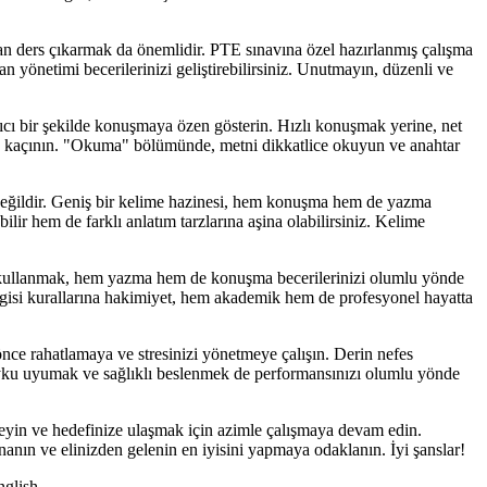
ızdan ders çıkarmak da önemlidir. PTE sınavına özel hazırlanmış çalışma
 yönetimi becerilerinizi geliştirebilirsiniz. Unutmayın, düzenli ve
cı bir şekilde konuşmaya özen gösterin. Hızlı konuşmak yerine, net
tan kaçının. "Okuma" bölümünde, metni dikkatlice okuyun ve anahtar
li değildir. Geniş bir kelime hazinesi, hem konuşma hem de yazma
ilir hem de farklı anlatım tarzlarına aşina olabilirsiniz. Kelime
lar kullanmak, hem yazma hem de konuşma becerilerinizi olumlu yönde
lbilgisi kurallarına hakimiyet, hem akademik hem de profesyonel hayatta
önce rahatlamaya ve stresinizi yönetmeye çalışın. Derin nefes
r uyku uyumak ve sağlıklı beslenmek de performansınızı olumlu yönde
eyin ve hedefinize ulaşmak için azimle çalışmaya devam edin.
nanın ve elinizden gelenin en iyisini yapmaya odaklanın. İyi şanslar!
glish