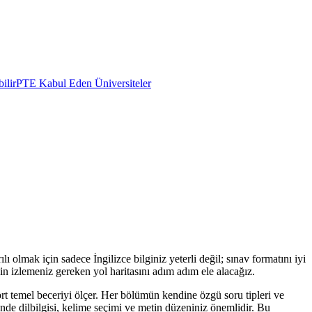
ilir
PTE Kabul Eden Üniversiteler
 olmak için sadece İngilizce bilginiz yeterli değil; sınav formatını iyi
in izlemeniz gereken yol haritasını adım adım ele alacağız.
rt temel beceriyi ölçer. Her bölümün kendine özgü soru tipleri ve
de dilbilgisi, kelime seçimi ve metin düzeniniz önemlidir. Bu