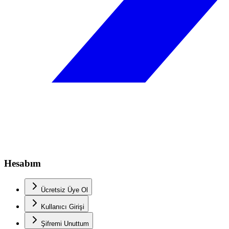
Hesabım
Ücretsiz Üye Ol
Kullanıcı Girişi
Şifremi Unuttum