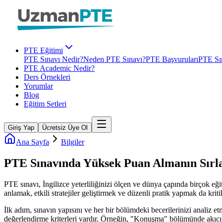
PTE Eğitimi
PTE Sınavı Nedir?
Neden PTE Sınavı?
PTE Başvuruları
PTE Sın
PTE Academic Nedir?
Ders Örnekleri
Yorumlar
Blog
Eğitim Setleri
Giriş Yap
Ücretsiz Üye Ol
Ana Sayfa
Bilgiler
PTE Sınavında Yüksek Puan Almanın Sırları
PTE sınavı, İngilizce yeterliliğinizi ölçen ve dünya çapında birçok eği
anlamak, etkili stratejiler geliştirmek ve düzenli pratik yapmak da kr
İlk adım, sınavın yapısını ve her bir bölümdeki becerilerinizi analiz
değerlendirme kriterleri vardır. Örneğin, "Konuşma" bölümünde akıcıl