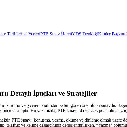
av Tarihleri ve Yerleri
PTE Sınav Ücreti
YDS Denkliği
Kimler Başvurab
: Detaylı İpuçları ve Stratejiler
tim kurumu ve işveren tarafından kabul gören önemli bir sınavdır. Başarılı
itik öneme sahiptir. Bu yazımızda, PTE sınavında yüksek puan almanız iç
 etmektir. PTE sınavı, konuşma, yazma, okuma ve dinleme olmak üzere dö
ık, telaffuz ve kelime dağarcığınız değerlendirilirken, "Yazma" bölümün