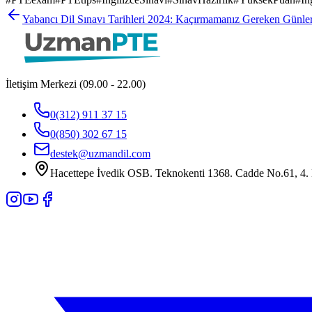
Yabancı Dil Sınavı Tarihleri 2024: Kaçırmamanız Gereken Günle
İletişim Merkezi (09.00 - 22.00)
0(312) 911 37 15
0(850) 302 67 15
destek@uzmandil.com
Hacettepe İvedik OSB. Teknokenti 1368. Cadde No.61, 4