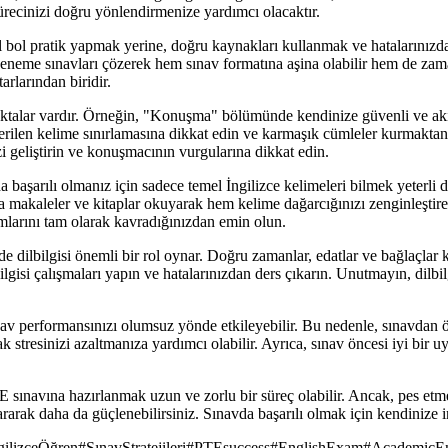
sürecinizi doğru yönlendirmenize yardımcı olacaktır.
ce bol bol pratik yapmak yerine, doğru kaynakları kullanmak ve hataların
deneme sınavları çözerek hem sınav formatına aşina olabilir hem de zaman
arlarından biridir.
oktalar vardır. Örneğin, "Konuşma" bölümünde kendinize güvenli ve akı
 verilen kelime sınırlamasına dikkat edin ve karmaşık cümleler kurmak
 geliştirin ve konuşmacının vurgularına dikkat edin.
da başarılı olmanız için sadece temel İngilizce kelimeleri bilmek yeter
da makaleler ve kitaplar okuyarak hem kelime dağarcığınızı zenginleştireb
mlarını tam olarak kavradığınızdan emin olun.
ünde dilbilgisi önemli bir rol oynar. Doğru zamanlar, edatlar ve bağlaç
ilbilgisi çalışmaları yapın ve hatalarınızdan ders çıkarın. Unutmayın, di
ınav performansınızı olumsuz yönde etkileyebilir. Bu nedenle, sınavdan 
 stresinizi azaltmanıza yardımcı olabilir. Ayrıca, sınav öncesi iyi bi
sınavına hazırlanmak uzun ve zorlu bir süreç olabilir. Ancak, pes etm
ararak daha da güçlenebilirsiniz. Sınavda başarılı olmak için kendinize i
gilizceÖğren
#
SınavStratejileri
#
PTEsuccess
#
EnglishExam
#
AcademicEn