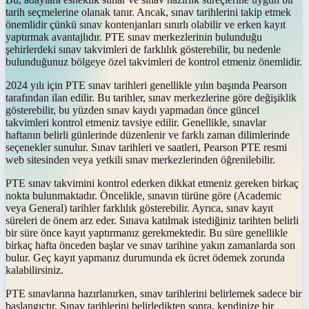
tarih seçmelerine olanak tanır. Ancak, sınav tarihlerini takip etmek
önemlidir çünkü sınav kontenjanları sınırlı olabilir ve erken kayıt
yaptırmak avantajlıdır. PTE sınav merkezlerinin bulunduğu
şehirlerdeki sınav takvimleri de farklılık gösterebilir, bu nedenle
bulunduğunuz bölgeye özel takvimleri de kontrol etmeniz önemlidir.
2024 yılı için PTE sınav tarihleri genellikle yılın başında Pearson
tarafından ilan edilir. Bu tarihler, sınav merkezlerine göre değişiklik
gösterebilir, bu yüzden sınav kaydı yapmadan önce güncel
takvimleri kontrol etmeniz tavsiye edilir. Genellikle, sınavlar
haftanın belirli günlerinde düzenlenir ve farklı zaman dilimlerinde
seçenekler sunulur. Sınav tarihleri ve saatleri, Pearson PTE resmi
web sitesinden veya yetkili sınav merkezlerinden öğrenilebilir.
PTE sınav takvimini kontrol ederken dikkat etmeniz gereken birkaç
nokta bulunmaktadır. Öncelikle, sınavın türüne göre (Academic
veya General) tarihler farklılık gösterebilir. Ayrıca, sınav kayıt
süreleri de önem arz eder. Sınava katılmak istediğiniz tarihten belirli
bir süre önce kayıt yaptırmanız gerekmektedir. Bu süre genellikle
birkaç hafta önceden başlar ve sınav tarihine yakın zamanlarda son
bulur. Geç kayıt yapmanız durumunda ek ücret ödemek zorunda
kalabilirsiniz.
PTE sınavlarına hazırlanırken, sınav tarihlerini belirlemek sadece bir
başlangıçtır. Sınav tarihlerini belirledikten sonra, kendinize bir