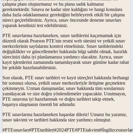
çalışma planı oluşturmanız ve bu plana sadık kalmanız
gerekmektedir. Sınava ne kadar süre kaldığını ve hangi konulara
daha fazla odaklanmanız gerektiğini belirleyerek etkili bir çalışma
süreci geçirebilirsiniz. Ayrıca, sınav öncesinde deneme sınavları
yaparak kendinizi test edebilirsiniz.
PTE sınavlarına hazırlanırken, sınav tarihlerini kaçırmamak için
düzenli olarak Pearson PTE'nin resmi web sitesini ve yetkili sınav
merkezlerinin sayfalarını kontrol etmelisiniz. Sınav tarihlerindeki
değişiklikler ve güncellemeler hakkında bilgi sahibi olmak, hazırlık
sürecinizi daha iyi planlamanıza yardımcı olacaktır. Ayrıca, sınav
kayıt işlemlerini zamanında tamamlayarak sınav gününe kadar rahat
bir şekilde hazırlanabilirsiniz.
Son olarak, PTE sınav tarihleri ve kayıt süreçleri hakkında herhangi
bir sorunuz olursa, yetkili sınav merkezleriyle iletişime geçmekten
çekinmeyin. Uzman danışmanlar, sınav hakkında tüm sorularınızı
yanıtlayacak ve size doğru yönlendirmeler yapacaktır. Unutmayın,
PTE sınavına iyi hazırlanmak ve doğru tarihleri takip etmek,
başarıya ulaşmanın önemli bir adımıdır.
PTE sınavlarına hazırlanırken başarılar dileriz! Umarız bu yazımız,
sınav takvimi ve tarihleri hakkında size yardımcı olmuştur.
#
PTEsınavları
#
PTEtarihleri
#
2024PTE
#
PTEtakvimi
#
İngilizcesınavlar