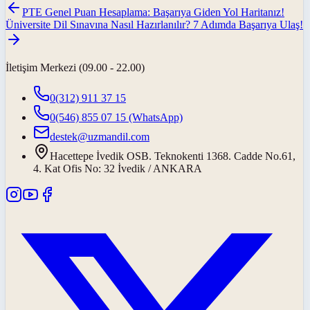
PTE Genel Puan Hesaplama: Başarıya Giden Yol Haritanız!
Üniversite Dil Sınavına Nasıl Hazırlanılır? 7 Adımda Başarıya Ulaş!
İletişim Merkezi (09.00 - 22.00)
0(312) 911 37 15
0(546) 855 07 15
(WhatsApp)
destek@uzmandil.com
Hacettepe İvedik OSB. Teknokenti 1368. Cadde No.61,
4. Kat Ofis No: 32 İvedik / ANKARA