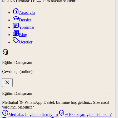
©
2026
UzmanPTE
— Tüm hakları saklıdır.
Anasayfa
Dersler
Yorumlar
Blog
Ücretler
Eğitim Danışmanı
Çevrimiçi (online)
Eğitim Danışmanı
Merhaba! 👋
WhatsApp Destek
birimine hoş geldiniz. Size nasıl
yardımcı olabiliriz?
Merhaba, bilgi alabilir miyim?
%100 başarı garantisi nedir?