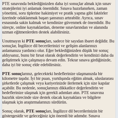
PTE sınavında beklediğinizden daha iyi sonuçlar almak için sınav
stratejilerini iyi anlamak önemlidir. Sınava hazırlanırken, zaman
yönetimi, soru tiplerine hakimiyet ve pratik yapma gibi faktörler
üzerinde odaklanmak başarı şansınızı artırabilir. Ayrıca, sınav
esnasında sakin kalmak ve kendinize güvenmek de önemlidir. Bu
süreçte, online kaynaklardan, deneme sınavlarından ve alanında
uzman eğitmenlerden destek alabilirsiniz.
Unutmayın ki
PTE sonuç
ları, sadece bir sayıdan ibaret değildir. Bu
sonuçlar, İngilizce dil becerilerinizi ve gelişim alanlarınızı
anlamanıza yardımcı olur. Eğer beklediğinizden düşük bir sonuç
aldıysanız, bunu bir fırsat olarak değerlendirin ve kendinizi daha da
geliştirmek için çalışmaya devam edin. Tekrar sınava girdiğinizde,
daha iyi bir sonuç elde edebilirsiniz.
PTE sonuç
larınız, gelecekteki hedeflerinize ulaşmanızda bir
kilometre taşıdır. İyi bir puan, yurtdışında eğitim almak, uluslararası
şirketlerde çalışmak veya kariyerinizde ilerlemek için size kapılar
açabilir. Bu nedenle, sonuçlarınızı dikkatlice değerlendirin ve
hedeflerinize ulaşmak için gerekli adımları atın. PTE sınavına
hazırlık sürecinde size destek olacak kaynaklara ve bilgilere
ulaşmak için araştırmalarınızı sürdürün.
Sonuç olarak,
PTE sonuç
ları, İngilizce dil becerilerinizin bir
göstergesidir ve geleceğiniz için önemli bir adımdır. Sınava