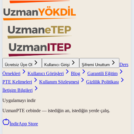
Ders
Ücretsiz Üye Ol
Kullanıcı Girişi
Şifremi Unuttum
Örnekleri
Kullanıcı Görüşleri
Blog
Garantili Eğitim
PTE Kelimeleri
Kullanım Sözleşmesi
Gizlilik Politikası
İletişim Bilgileri
Uygulamayı indir
UzmanPTE
cebinde — istediğin an, istediğin yerde çalış.
İndir
App Store