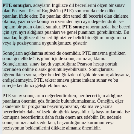
PTE sonuç
ları, adayların İngilizce dil becerilerini ölçen bir sınav
olan Pearson Test of English'in (PTE) sonucunda elde edilen
puanları ifade eder. Bu puanlar, dört temel dil becerisi olan dinleme,
okuma, yazma ve konuşma üzerinden ayrı ayrı değerlendirilir ve
toplam bir puan olarak sunulur.
PTE sonuç
raporunuzda, her beceri
için ayrı ayrı aldığınız puanları ve genel puanınızı görebilirsiniz. Bu
puanlar, İngilizce dil yeterliliğinizi ve belirli bir eğitim programına
veya iş pozisyonuna uygunluğunuzu gösterir.
Sonuçların açıklanma süreci de önemlidir. PTE sınavına girdikten
sonra genellikle 5 iş günü içinde sonuçlarınız açıklanır.
Sonuçlarınızı, sınav kaydı yaptırdığınız Pearson hesap portalı
üzerinden online olarak görüntüleyebilirsiniz. Sonuçlarınızı
öğrendikten sonra, eğer beklediğinizden düşük bir sonuç aldıysanız,
endişelenmeyin. PTE, tekrar sınava girme imkanı sunar ve bu
süreçte kendinizi geliştirebilirsiniz.
PTE sınav sonuçlarını değerlendirirken, her beceri için aldığınız
puanların önemini göz önünde bulundurmalısınız. Örneğin, eğer
akademik bir programa başvuruyorsanız, okuma ve yazma
becerileriniz daha yüksek bir ağırlık taşıyabilir. İş başvurularında ise
konuşma becerileriniz daha fazla önem arz edebilir. Bu nedenle,
sonuçlarınızı analiz ederken, başvurduğunuz kurumun veya
pozisyonun beklentilerini dikkate almanız önemlidir.