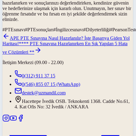
hazırlanırken ve sonuçlarınızı değerlendirirken, kendinize güvenin
ve hedeflerinize ulaşmak için kararlı olun. Unutmayın, her sınav bir
öğrenme fırsatıdır ve bu fırsatı en iyi şekilde değerlendirmek sizin
elinizde.
#
PTEsınavı
#
PTEsonuçları
#
İngilizcesınavı
#
Dilyeterliliği
#
PearsonTest
APE PTE Sınavına Nasıl Hazırlanılır? İşte Başarıya Giden Yol
Haritası!
**** PTE Sınavına Hazırlanırken En Sık Yapılan 5 Hata
ve Çözümleri **
İletişim Merkezi (09.00 - 22.00)
0(312) 911 37 15
0(546) 855 07 15
(WhatsApp)
destek@uzmandil.com
Hacettepe İvedik OSB. Teknokenti 1368. Cadde No.61,
4. Kat Ofis No: 32 İvedik / ANKARA