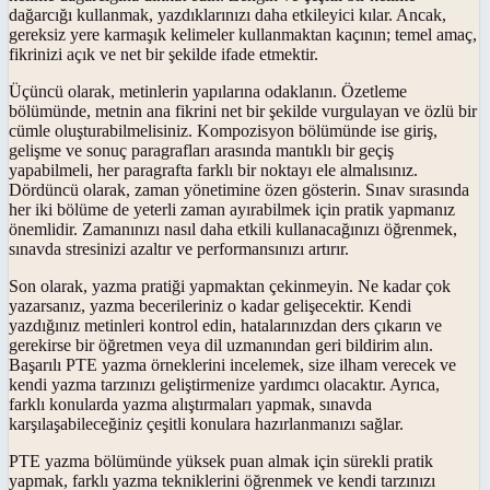
dağarcığı kullanmak, yazdıklarınızı daha etkileyici kılar. Ancak,
gereksiz yere karmaşık kelimeler kullanmaktan kaçının; temel amaç,
fikrinizi açık ve net bir şekilde ifade etmektir.
Üçüncü olarak, metinlerin yapılarına odaklanın. Özetleme
bölümünde, metnin ana fikrini net bir şekilde vurgulayan ve özlü bir
cümle oluşturabilmelisiniz. Kompozisyon bölümünde ise giriş,
gelişme ve sonuç paragrafları arasında mantıklı bir geçiş
yapabilmeli, her paragrafta farklı bir noktayı ele almalısınız.
Dördüncü olarak, zaman yönetimine özen gösterin. Sınav sırasında
her iki bölüme de yeterli zaman ayırabilmek için pratik yapmanız
önemlidir. Zamanınızı nasıl daha etkili kullanacağınızı öğrenmek,
sınavda stresinizi azaltır ve performansınızı artırır.
Son olarak, yazma pratiği yapmaktan çekinmeyin. Ne kadar çok
yazarsanız, yazma becerileriniz o kadar gelişecektir. Kendi
yazdığınız metinleri kontrol edin, hatalarınızdan ders çıkarın ve
gerekirse bir öğretmen veya dil uzmanından geri bildirim alın.
Başarılı PTE yazma örneklerini incelemek, size ilham verecek ve
kendi yazma tarzınızı geliştirmenize yardımcı olacaktır. Ayrıca,
farklı konularda yazma alıştırmaları yapmak, sınavda
karşılaşabileceğiniz çeşitli konulara hazırlanmanızı sağlar.
PTE yazma bölümünde yüksek puan almak için sürekli pratik
yapmak, farklı yazma tekniklerini öğrenmek ve kendi tarzınızı