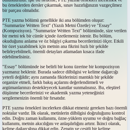
bu örneklerden dersler çıkarmak, sınav hazırlığınızın vazgeçilmez
bir parçası olmalıdır.
PTE yazma bölümü genellikle iki ana bölümden oluşur:
"Summarize Written Text" (Yazılı Metni Özetle) ve "Essay"
(Kompozisyon). "Summarize Written Text" bölümünde, size verilen
bir metni tek bir cümle içinde özetlemeniz istenir. Bu bölüm,
okuduğunu anlama ve öz bilgiyi çıkarma becerilerinizi ölçer. Etkili
bir özet yazabilmek için metnin ana fikrini hızlı bir şekilde
belirleyebilmeli, önemli detayları atlamadan kısaca ifade
edebilmelisiniz.
"Essay" bölümünde ise belirli bir konu üzerine bir kompozisyon
yazmanız beklenir. Burada sadece dilbilgisi ve kelime dağarcığı
yeterli değildir; aynı zamanda fikirlerinizi mantıklı bir şekilde
organize etmeli, farklı bakış açılarını değerlendirmeli ve
argümanlarınızı destekleyecek kanıtlar sunmalısınız. Bu, eleştirel
düşünme becerilerinizi ve akademik yazma yeteneğinizi
sergilemenizin önemli bir fırsatıdır.
PTE yazma örnekleri incelerken dikkat etmeniz gereken bazı önemli
noktalar vardır. İlk olarak, metinlerin dilbilgisi doğruluğunu kontrol
edin. Doğru zaman kullanımı, özne-yüklem uyumu ve doğru bağlaç
kullanımı, metnin akıcılığını ve anlaşılırlığını artırır. İkinci olarak,
kelime dağarcığına dikkat edin. Zengin ve çeşitli bir kelime