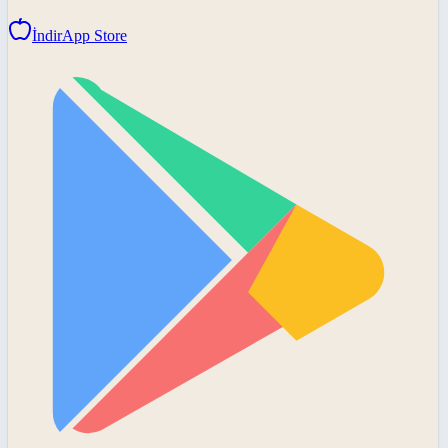
İndir
App Store