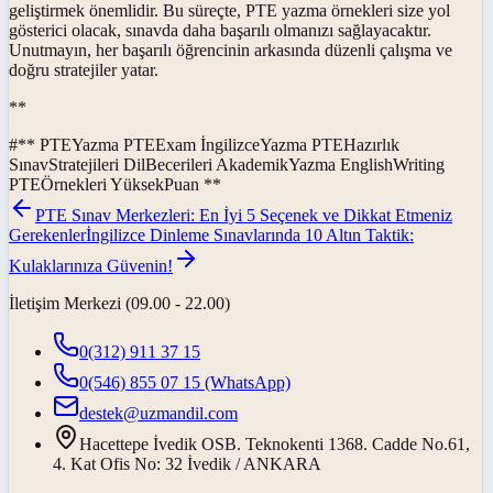
geliştirmek önemlidir. Bu süreçte, PTE yazma örnekleri size yol
gösterici olacak, sınavda daha başarılı olmanızı sağlayacaktır.
Unutmayın, her başarılı öğrencinin arkasında düzenli çalışma ve
doğru stratejiler yatar.
**
#
** PTEYazma PTEExam İngilizceYazma PTEHazırlık
SınavStratejileri DilBecerileri AkademikYazma EnglishWriting
PTEÖrnekleri YüksekPuan **
PTE Sınav Merkezleri: En İyi 5 Seçenek ve Dikkat Etmeniz
Gerekenler
İngilizce Dinleme Sınavlarında 10 Altın Taktik:
Kulaklarınıza Güvenin!
İletişim Merkezi (09.00 - 22.00)
0(312) 911 37 15
0(546) 855 07 15
(WhatsApp)
destek@uzmandil.com
Hacettepe İvedik OSB. Teknokenti 1368. Cadde No.61,
4. Kat Ofis No: 32 İvedik / ANKARA