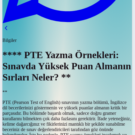
Bilgiler
**** PTE Yazma Örnekleri:
Sınavda Yüksek Puan Almanın
Sırları Neler? **
**
PTE (Pearson Test of English) sınavının yazma bölümü, İngilizce
dil becerilerinizi göstermenin ve yüksek puanlar almanın kritik bir
parçasıdır. Bu bölümde başarılı olmak, sadece doğru gramer
kurallarını bilmekten çok daha fazlasını gerektirir. İfade yeteneğiniz,
kelime dağarcığınız ve fikirlerinizi mantıklı bir şekilde sunabilme
beceriniz de sınav değerlendiricileri tarafından göz önünde
bulundurulur. İşte bu nedenle, PTE yazma örnekleri incelemek ve