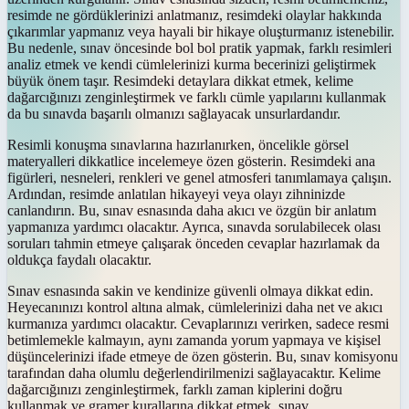
resimde ne gördüklerinizi anlatmanız, resimdeki olaylar hakkında
çıkarımlar yapmanız veya hayali bir hikaye oluşturmanız istenebilir.
Bu nedenle, sınav öncesinde bol bol pratik yapmak, farklı resimleri
analiz etmek ve kendi cümlelerinizi kurma becerinizi geliştirmek
büyük önem taşır. Resimdeki detaylara dikkat etmek, kelime
dağarcığınızı zenginleştirmek ve farklı cümle yapılarını kullanmak
da bu sınavda başarılı olmanızı sağlayacak unsurlardandır.
Resimli konuşma sınavlarına hazırlanırken, öncelikle görsel
materyalleri dikkatlice incelemeye özen gösterin. Resimdeki ana
figürleri, nesneleri, renkleri ve genel atmosferi tanımlamaya çalışın.
Ardından, resimde anlatılan hikayeyi veya olayı zihninizde
canlandırın. Bu, sınav esnasında daha akıcı ve özgün bir anlatım
yapmanıza yardımcı olacaktır. Ayrıca, sınavda sorulabilecek olası
soruları tahmin etmeye çalışarak önceden cevaplar hazırlamak da
oldukça faydalı olacaktır.
Sınav esnasında sakin ve kendinize güvenli olmaya dikkat edin.
Heyecanınızı kontrol altına almak, cümlelerinizi daha net ve akıcı
kurmanıza yardımcı olacaktır. Cevaplarınızı verirken, sadece resmi
betimlemekle kalmayın, aynı zamanda yorum yapmaya ve kişisel
düşüncelerinizi ifade etmeye de özen gösterin. Bu, sınav komisyonu
tarafından daha olumlu değerlendirilmenizi sağlayacaktır. Kelime
dağarcığınızı zenginleştirmek, farklı zaman kiplerini doğru
kullanmak ve gramer kurallarına dikkat etmek, sınav