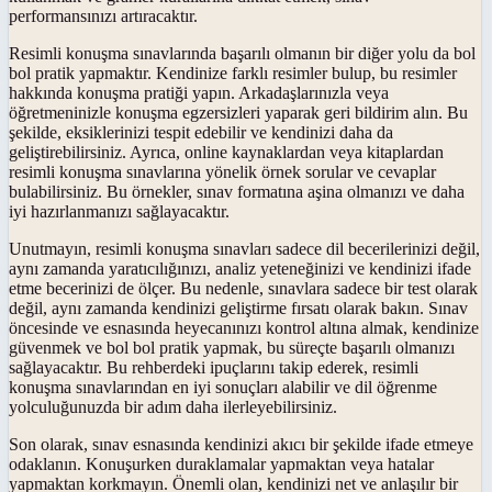
performansınızı artıracaktır.
Resimli konuşma sınavlarında başarılı olmanın bir diğer yolu da bol
bol pratik yapmaktır. Kendinize farklı resimler bulup, bu resimler
hakkında konuşma pratiği yapın. Arkadaşlarınızla veya
öğretmeninizle konuşma egzersizleri yaparak geri bildirim alın. Bu
şekilde, eksiklerinizi tespit edebilir ve kendinizi daha da
geliştirebilirsiniz. Ayrıca, online kaynaklardan veya kitaplardan
resimli konuşma sınavlarına yönelik örnek sorular ve cevaplar
bulabilirsiniz. Bu örnekler, sınav formatına aşina olmanızı ve daha
iyi hazırlanmanızı sağlayacaktır.
Unutmayın, resimli konuşma sınavları sadece dil becerilerinizi değil,
aynı zamanda yaratıcılığınızı, analiz yeteneğinizi ve kendinizi ifade
etme becerinizi de ölçer. Bu nedenle, sınavlara sadece bir test olarak
değil, aynı zamanda kendinizi geliştirme fırsatı olarak bakın. Sınav
öncesinde ve esnasında heyecanınızı kontrol altına almak, kendinize
güvenmek ve bol bol pratik yapmak, bu süreçte başarılı olmanızı
sağlayacaktır. Bu rehberdeki ipuçlarını takip ederek, resimli
konuşma sınavlarından en iyi sonuçları alabilir ve dil öğrenme
yolculuğunuzda bir adım daha ilerleyebilirsiniz.
Son olarak, sınav esnasında kendinizi akıcı bir şekilde ifade etmeye
odaklanın. Konuşurken duraklamalar yapmaktan veya hatalar
yapmaktan korkmayın. Önemli olan, kendinizi net ve anlaşılır bir