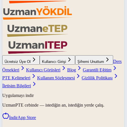
Ders
Ücretsiz Üye Ol
Kullanıcı Girişi
Şifremi Unuttum
Örnekleri
Kullanıcı Görüşleri
Blog
Garantili Eğitim
PTE Kelimeleri
Kullanım Sözleşmesi
Gizlilik Politikası
İletişim Bilgileri
Uygulamayı indir
UzmanPTE
cebinde — istediğin an, istediğin yerde çalış.
İndir
App Store