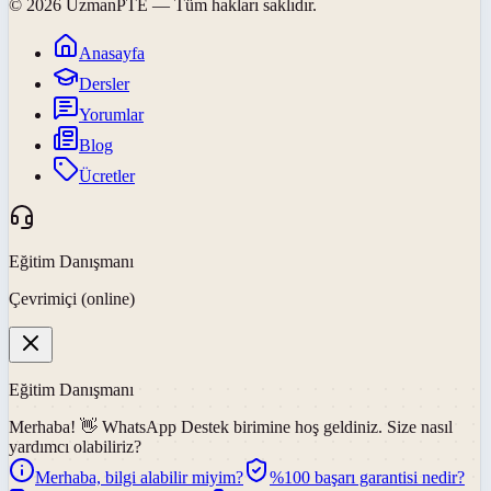
©
2026
UzmanPTE
— Tüm hakları saklıdır.
Anasayfa
Dersler
Yorumlar
Blog
Ücretler
Eğitim Danışmanı
Çevrimiçi (online)
Eğitim Danışmanı
Merhaba! 👋
WhatsApp Destek
birimine hoş geldiniz. Size nasıl
yardımcı olabiliriz?
Merhaba, bilgi alabilir miyim?
%100 başarı garantisi nedir?