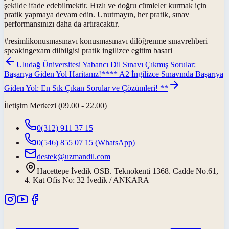
şekilde ifade edebilmektir. Hızlı ve doğru cümleler kurmak için
pratik yapmaya devam edin. Unutmayın, her pratik, sınav
performansınızı daha da artıracaktır.
#
resimlikonusmasınavı konusmasınavı dilöğrenme sınavrehberi
speakingexam dilbilgisi pratik ingilizce egitim basari
Uludağ Üniversitesi Yabancı Dil Sınavı Çıkmış Sorular:
Başarıya Giden Yol Haritanız!
**** A2 İngilizce Sınavında Başarıya
Giden Yol: En Sık Çıkan Sorular ve Çözümleri! **
İletişim Merkezi (09.00 - 22.00)
0(312) 911 37 15
0(546) 855 07 15
(WhatsApp)
destek@uzmandil.com
Hacettepe İvedik OSB. Teknokenti 1368. Cadde No.61,
4. Kat Ofis No: 32 İvedik / ANKARA