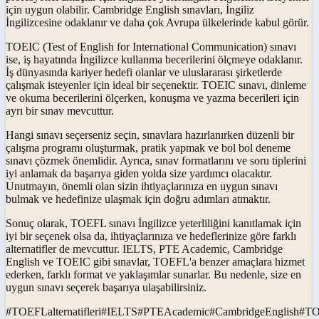
için uygun olabilir. Cambridge English sınavları, İngiliz
İngilizcesine odaklanır ve daha çok Avrupa ülkelerinde kabul görür.
TOEIC (Test of English for International Communication) sınavı
ise, iş hayatında İngilizce kullanma becerilerini ölçmeye odaklanır.
İş dünyasında kariyer hedefi olanlar ve uluslararası şirketlerde
çalışmak isteyenler için ideal bir seçenektir. TOEIC sınavı, dinleme
ve okuma becerilerini ölçerken, konuşma ve yazma becerileri için
ayrı bir sınav mevcuttur.
Hangi sınavı seçerseniz seçin, sınavlara hazırlanırken düzenli bir
çalışma programı oluşturmak, pratik yapmak ve bol bol deneme
sınavı çözmek önemlidir. Ayrıca, sınav formatlarını ve soru tiplerini
iyi anlamak da başarıya giden yolda size yardımcı olacaktır.
Unutmayın, önemli olan sizin ihtiyaçlarınıza en uygun sınavı
bulmak ve hedefinize ulaşmak için doğru adımları atmaktır.
Sonuç olarak, TOEFL sınavı İngilizce yeterliliğini kanıtlamak için
iyi bir seçenek olsa da, ihtiyaçlarınıza ve hedeflerinize göre farklı
alternatifler de mevcuttur. IELTS, PTE Academic, Cambridge
English ve TOEIC gibi sınavlar, TOEFL'a benzer amaçlara hizmet
ederken, farklı format ve yaklaşımlar sunarlar. Bu nedenle, size en
uygun sınavı seçerek başarıya ulaşabilirsiniz.
#
TOEFLalternatifleri
#
IELTS
#
PTEAcademic
#
CambridgeEnglish
#
TO