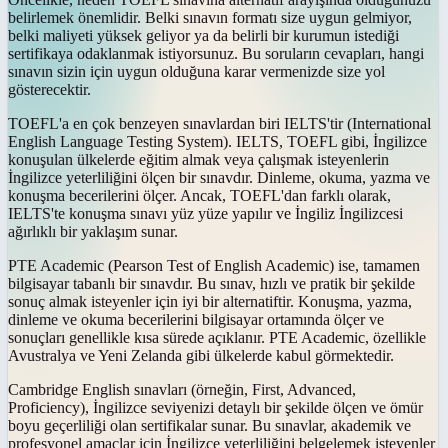
belirlemek önemlidir. Belki sınavın formatı size uygun gelmiyor,
belki maliyeti yüksek geliyor ya da belirli bir kurumun istediği
sertifikaya odaklanmak istiyorsunuz. Bu soruların cevapları, hangi
sınavın sizin için uygun olduğuna karar vermenizde size yol
gösterecektir.
TOEFL'a en çok benzeyen sınavlardan biri IELTS'tir (International
English Language Testing System). IELTS, TOEFL gibi, İngilizce
konuşulan ülkelerde eğitim almak veya çalışmak isteyenlerin
İngilizce yeterliliğini ölçen bir sınavdır. Dinleme, okuma, yazma ve
konuşma becerilerini ölçer. Ancak, TOEFL'dan farklı olarak,
IELTS'te konuşma sınavı yüz yüze yapılır ve İngiliz İngilizcesi
ağırlıklı bir yaklaşım sunar.
PTE Academic (Pearson Test of English Academic) ise, tamamen
bilgisayar tabanlı bir sınavdır. Bu sınav, hızlı ve pratik bir şekilde
sonuç almak isteyenler için iyi bir alternatiftir. Konuşma, yazma,
dinleme ve okuma becerilerini bilgisayar ortamında ölçer ve
sonuçları genellikle kısa sürede açıklanır. PTE Academic, özellikle
Avustralya ve Yeni Zelanda gibi ülkelerde kabul görmektedir.
Cambridge English sınavları (örneğin, First, Advanced,
Proficiency), İngilizce seviyenizi detaylı bir şekilde ölçen ve ömür
boyu geçerliliği olan sertifikalar sunar. Bu sınavlar, akademik ve
profesyonel amaçlar için İngilizce yeterliliğini belgelemek isteyenler