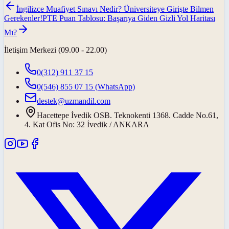
İngilizce Muafiyet Sınavı Nedir? Üniversiteye Girişte Bilmen
Gerekenler!
PTE Puan Tablosu: Başarıya Giden Gizli Yol Haritası
Mı?
İletişim Merkezi (09.00 - 22.00)
0(312) 911 37 15
0(546) 855 07 15
(WhatsApp)
destek@uzmandil.com
Hacettepe İvedik OSB. Teknokenti 1368. Cadde No.61,
4. Kat Ofis No: 32 İvedik / ANKARA