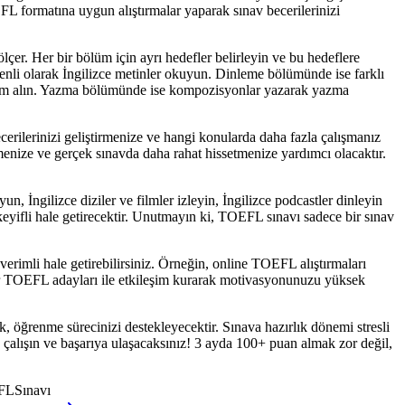
FL formatına uygun alıştırmalar yaparak sınav becerilerinizi
er. Her bir bölüm için ayrı hedefler belirleyin ve bu hedeflere
zenli olarak İngilizce metinler okuyun. Dinleme bölümünde ise farklı
dirim alın. Yazma bölümünde ise kompozisyonlar yazarak yazma
rilerinizi geliştirmenize ve hangi konularda daha fazla çalışmanız
menize ve gerçek sınavda daha rahat hissetmenize yardımcı olacaktır.
n, İngilizce diziler ve filmler izleyin, İngilizce podcastler dinleyin
keyifli hale getirecektir. Unutmayın ki, TOEFL sınavı sadece bir sınav
rimli hale getirebilirsiniz. Örneğin, online TOEFL alıştırmaları
iğer TOEFL adayları ile etkileşim kurarak motivasyonunuzu yüksek
 öğrenme sürecinizi destekleyecektir. Sınava hazırlık dönemi stresli
k çalışın ve başarıya ulaşacaksınız! 3 ayda 100+ puan almak zor değil,
FLSınavı