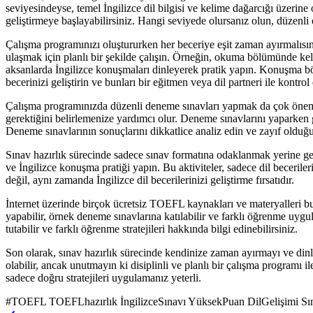
seviyesindeyse, temel İngilizce dil bilgisi ve kelime dağarcığı üzeri
geliştirmeye başlayabilirsiniz. Hangi seviyede olursanız olun, düzenli
Çalışma programınızı oluştururken her beceriye eşit zaman ayırmalısı
ulaşmak için planlı bir şekilde çalışın. Örneğin, okuma bölümünde kel
aksanlarda İngilizce konuşmaları dinleyerek pratik yapın. Konuşma b
becerinizi geliştirin ve bunları bir eğitmen veya dil partneri ile kontrol e
Çalışma programınızda düzenli deneme sınavları yapmak da çok önemlid
gerektiğini belirlemenize yardımcı olur. Deneme sınavlarını yaparken 
Deneme sınavlarının sonuçlarını dikkatlice analiz edin ve zayıf oldu
Sınav hazırlık sürecinde sadece sınav formatına odaklanmak yerine genel 
ve İngilizce konuşma pratiği yapın. Bu aktiviteler, sadece dil beceril
değil, aynı zamanda İngilizce dil becerilerinizi geliştirme fırsatıdır.
İnternet üzerinde birçok ücretsiz TOEFL kaynakları ve materyalleri bu
yapabilir, örnek deneme sınavlarına katılabilir ve farklı öğrenme uy
tutabilir ve farklı öğrenme stratejileri hakkında bilgi edinebilirsiniz.
Son olarak, sınav hazırlık sürecinde kendinize zaman ayırmayı ve din
olabilir, ancak unutmayın ki disiplinli ve planlı bir çalışma programı
sadece doğru stratejileri uygulamanız yeterli.
#
TOEFL TOEFLhazırlık İngilizceSınavı YüksekPuan DilGelişimi S