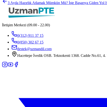
3 Ayda Hazırlık Atlamak Mümkün Mü? İşte Başarıya Giden Yol H
İletişim Merkezi (09.00 - 22.00)
0(312) 911 37 15
0(850) 302 67 15
destek@uzmandil.com
Hacettepe İvedik OSB. Teknokenti 1368. Cadde No.61, 4