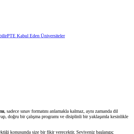
ilir
PTE Kabul Eden Üniversiteler
mı
, sadece sınav formatını anlamakla kalmaz, aynı zamanda dil
p, doğru bir çalışma programı ve disiplinli bir yaklaşımla kesinlikle
iği konusunda size bir fikir verecektir. Seviyeniz başlangıç