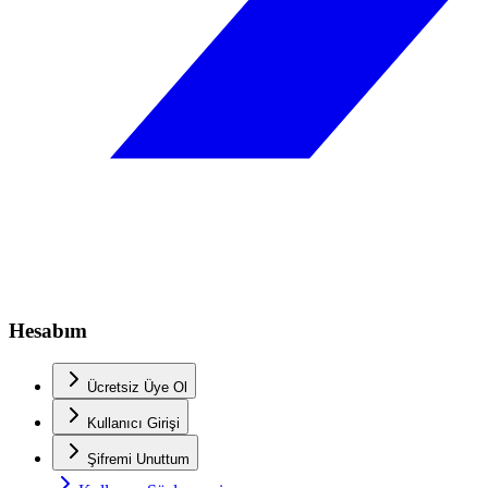
Hesabım
Ücretsiz Üye Ol
Kullanıcı Girişi
Şifremi Unuttum