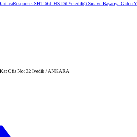
aritası
Response: SHT 66L HS Dil Yeterliliği Sınavı: Başarıya Giden Yo
. Kat Ofis No: 32 İvedik / ANKARA