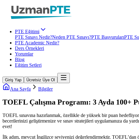
PTE Eğitimi
PTE Sınavı Nedir?
Neden PTE Sınavı?
PTE Başvuruları
PTE Sın
PTE Academic Nedir?
Ders Örnekleri
Yorumlar
Blog
Eğitim Setleri
Giriş Yap
Ücretsiz Üye Ol
Ana Sayfa
Bilgiler
TOEFL Çalışma Programı: 3 Ayda 100+ Pu
TOEFL sınavına hazırlanmak, özellikle de yüksek bir puan hedefliyorsan
becerilerinizi geliştirmenize ve sınav stratejileri uygulamanıza da ya
evet!
İlk adım, mevcut İngilizce seviyenizi değerlendirmektir. TOEFL’dan ön