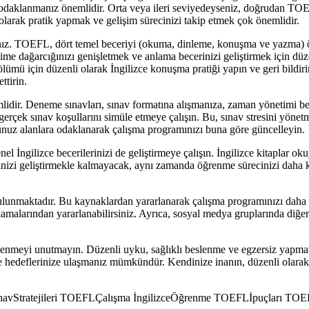
ne odaklanmanız önemlidir. Orta veya ileri seviyedeyseniz, doğrudan TOE
 olarak pratik yapmak ve gelişim sürecinizi takip etmek çok önemlidir.
nız. TOEFL, dört temel beceriyi (okuma, dinleme, konuşma ve yazma) ölç
ime dağarcığınızı genişletmek ve anlama becerinizi geliştirmek için dü
ölümü için düzenli olarak İngilizce konuşma pratiği yapın ve geri bil
ttirin.
ir. Deneme sınavları, sınav formatına alışmanıza, zaman yönetimi bece
gerçek sınav koşullarını simüle etmeye çalışın. Bu, sınav stresini yönet
ğunuz alanlara odaklanarak çalışma programınızı buna göre güncelleyin.
İngilizce becerilerinizi de geliştirmeye çalışın. İngilizce kitaplar okuyu
erinizi geliştirmekle kalmayacak, aynı zamanda öğrenme sürecinizi daha 
lunmaktadır. Bu kaynaklardan yararlanarak çalışma programınızı daha ve
gulamalarından yararlanabilirsiniz. Ayrıca, sosyal medya gruplarında d
lenmeyi unutmayın. Düzenli uyku, sağlıklı beslenme ve egzersiz yapmak,
 ile hedeflerinize ulaşmanız mümkündür. Kendinize inanın, düzenli olara
ınavStratejileri TOEFLÇalışma İngilizceÖğrenme TOEFLİpuçları TOE