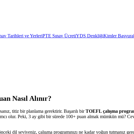
av Tarihleri ve Yerleri
PTE Sınav Ücreti
YDS Denkliği
Kimler Başvurab
an Nasıl Alınır?
ız, titiz bir planlama gerektirir. Başarılı bir
TOEFL çalışma progra
rdımcı olur. Peki, 3 ay gibi bir sürede 100+ puan almak mümkün mü? Ceva
ceki dil seviyeniz, çalışma programınızı ne kadar yoğun tutmanız gerekt