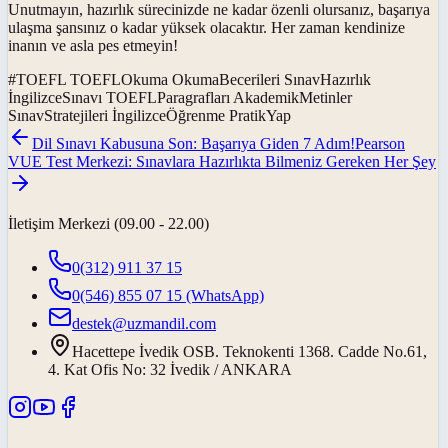
Unutmayın, hazırlık sürecinizde ne kadar özenli olursanız, başarıya
ulaşma şansınız o kadar yüksek olacaktır. Her zaman kendinize
inanın ve asla pes etmeyin!
#
TOEFL TOEFLOkuma OkumaBecerileri SınavHazırlık
İngilizceSınavı TOEFLParagrafları AkademikMetinler
SınavStratejileri İngilizceÖğrenme PratikYap
Dil Sınavı Kabusuna Son: Başarıya Giden 7 Adım!
Pearson
VUE Test Merkezi: Sınavlara Hazırlıkta Bilmeniz Gereken Her Şey
İletişim Merkezi (09.00 - 22.00)
0(312) 911 37 15
0(546) 855 07 15
(WhatsApp)
destek@uzmandil.com
Hacettepe İvedik OSB. Teknokenti 1368. Cadde No.61,
4. Kat Ofis No: 32 İvedik / ANKARA