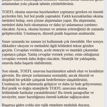
anlamından yola çıkarak tahmin yürütebilirsiniz.
TOEFL okuma sınavına hazırlanırken yapmanız gereken en önemli
şeylerden biri, bol bol pratik yapmaktır. Farklı kaynaklardan okuma
metinleri bulup, soru çözme alıştırmaları yapın. Bu alıştırmalar,
metinleri daha hızlı okumanıza ve daha iyi anlamanıza yardımcı
olacaktır. Ayrıca, okuma hızınızı ve anlama yeteneğinizi de zamanla
geliştirecektir. Unutmayın, düzenli pratik başarının anahtarıdır.
Sınav sırasında ise zamanı iyi kullanmak çok önemlidir. Her soruyu
dikkatlice okuyun ve metindeki ilgili bölümleri tekrar gözden
geçirin. Cevapları verirken, acele etmeyin ve mantıklı çıkarımlar
yapmaya çalışın. Yanlış cevaplar vermek yerine, emin olduğunuz
cevapları vermek daha doğru olacaktır. Stratejik bir yaklaşımla,
sınavda daha başarılı olabilirsiniz.
Son olarak, TOEFL sınavına hazırlanırken sabırlı olun ve kendinize
güvenin. Bu süreçte zorlanmanız normaldir, ancak düzenli ve
disiplinli bir şekilde çalışarak hedeflerinize ulaşabilirsiniz.
Unutmayın, her adımınızda gelişiyor ve daha iyi hale geliyorsunuz.
Bol pratik ve doğru stratejilerle TOEFL sınavının okuma
bölümünde harikalar yaratabilirsiniz! Bu örnek paragraflar ve
tavsiyeler, sınav hazırlığınıza önemli katkılar sağlayacaktır.
Başarıya giden yolda size eşlik etmekten mutluluk duyarız.