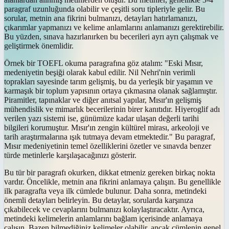
paragraf uzunluğunda olabilir ve çeşitli soru tipleriyle gelir. Bu
sorular, metnin ana fikrini bulmanızı, detayları hatırlamanızı,
çıkarımlar yapmanızı ve kelime anlamlarını anlamanızı gerektirebilir.
Bu yüzden, sınava hazırlanırken bu becerileri ayrı ayrı çalışmak ve
geliştirmek önemlidir.
Örnek bir TOEFL okuma paragrafına göz atalım: "Eski Mısır,
medeniyetin beşiği olarak kabul edilir. Nil Nehri'nin verimli
toprakları sayesinde tarım gelişmiş, bu da yerleşik bir yaşamın ve
karmaşık bir toplum yapısının ortaya çıkmasına olanak sağlamıştır.
Piramitler, tapınaklar ve diğer anıtsal yapılar, Mısır'ın gelişmiş
mühendislik ve mimarlık becerilerinin birer kanıtıdır. Hiyeroglif adı
verilen yazı sistemi ise, günümüze kadar ulaşan değerli tarihi
bilgileri korumuştur. Mısır'ın zengin kültürel mirası, arkeoloji ve
tarih araştırmalarına ışık tutmaya devam etmektedir." Bu paragraf,
Mısır medeniyetinin temel özelliklerini özetler ve sınavda benzer
türde metinlerle karşılaşacağınızı gösterir.
Bu tür bir paragrafı okurken, dikkat etmeniz gereken birkaç nokta
vardır. Öncelikle, metnin ana fikrini anlamaya çalışın. Bu genellikle
ilk paragrafta veya ilk cümlede bulunur. Daha sonra, metindeki
önemli detayları belirleyin. Bu detaylar, sorularda karşınıza
çıkabilecek ve cevaplarını bulmanızı kolaylaştıracaktır. Ayrıca,
metindeki kelimelerin anlamlarını bağlam içerisinde anlamaya
çalışın. Bazen bilmediğiniz kelimeler olabilir, ancak cümlenin genel