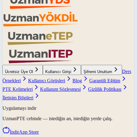
Ders
Ücretsiz Üye Ol
Kullanıcı Girişi
Şifremi Unuttum
Örnekleri
Kullanıcı Görüşleri
Blog
Garantili Eğitim
PTE Kelimeleri
Kullanım Sözleşmesi
Gizlilik Politikası
İletişim Bilgileri
Uygulamayı indir
UzmanPTE
cebinde — istediğin an, istediğin yerde çalış.
İndir
App Store