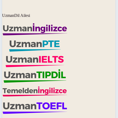
UzmanDil Ailesi