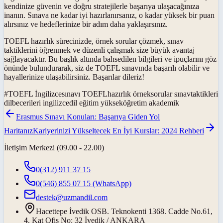
kendinize güvenin ve doğru stratejilerle başarıya ulaşacağınıza
inanın. Sınava ne kadar iyi hazırlanırsanız, o kadar yüksek bir puan
alırsınız ve hedeflerinize bir adım daha yaklaşırsınız.
TOEFL hazırlık sürecinizde, örnek sorular çözmek, sınav
taktiklerini öğrenmek ve düzenli çalışmak size büyük avantaj
sağlayacaktır. Bu başlık altında bahsedilen bilgileri ve ipuçlarını göz
önünde bulundurarak, siz de TOEFL sınavında başarılı olabilir ve
hayallerinize ulaşabilirsiniz. Başarılar dileriz!
#
TOEFL İngilizcesınavı TOEFLhazırlık örneksorular sınavtaktikleri
dilbecerileri ingilizcedil eğitim yükseköğretim akademik
Erasmus Sınavı Konuları: Başarıya Giden Yol
Haritanız
Kariyerinizi Yükseltecek En İyi Kurslar: 2024 Rehberi
İletişim Merkezi (09.00 - 22.00)
0(312) 911 37 15
0(546) 855 07 15
(WhatsApp)
destek@uzmandil.com
Hacettepe İvedik OSB. Teknokenti 1368. Cadde No.61,
4. Kat Ofis No: 32 İvedik / ANKARA