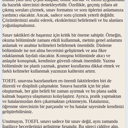
da hazırlık sürecinizi destekleyebilir. Özellikle, geçmiş yıllara ait
çıkmış soruları çözmek, sınav formatını ve soru tiplerini anlamanıza
yardımcı olacaktır. Ancak, sadece soru çözmek yeterli değildir.
Çözümlerinizi analiz ederek, eksiklerinizi belirlemeli ve bu alanlara
yoğunlaşmalısınız.
Sınav taktikleri de başarınız için kritik bir öneme sahiptir. Örneğin,
okuma bölümünde zamanı etkili kullanmak, metnin genel anlamını
anlamak ve anahtar kelimeleri belirlemek önemlidir. Dinleme
bölümünde ise not alma becerisini geliştirmek ve ana fikre
odaklanmak faydalı olacaktır. Konuşma bölümünde akıcı ve
anlaşılır konuşmak, kendinize güvenli olmak önemlidir. Yazma
bölümünde ise planlı yazmak, gramer kurallarına dikkat etmek ve
farklı kelimeler kullanmak yazınızın kalitesini artırır.
TOEFL sınavına hazırlanırken en önemli faktörlerden biri de
düzenli ve disiplinli çalışmaktır. Sınava hazırlık için bir plan
oluşturmak, her gün belirli bir zaman ayırmak ve bu plana sadık
kalmak başarıya ulaşmanızı kolaylaştırır. Ayrıca, pratik yapmaktan
ve hatalarınızdan ders çıkarmaktan çekinmeyin. Hatalarınız,
öğrenme sürecinizin bir parçasıdır ve bu hatalar sayesinde kendinizi
geliştirebilirsiniz.
Unutmayın, TOEFL sınavı sadece bir sınav değil, aynı zamanda
İngilizce becerilerinizi geliştirme fırsatıdır. Bu süreci ciddiye alın,