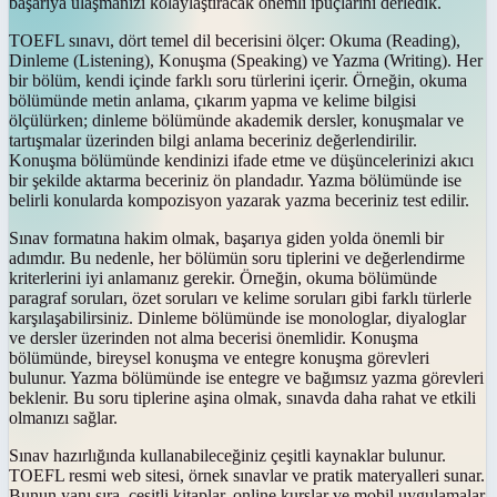
başarıya ulaşmanızı kolaylaştıracak önemli ipuçlarını derledik.
TOEFL sınavı, dört temel dil becerisini ölçer: Okuma (Reading),
Dinleme (Listening), Konuşma (Speaking) ve Yazma (Writing). Her
bir bölüm, kendi içinde farklı soru türlerini içerir. Örneğin, okuma
bölümünde metin anlama, çıkarım yapma ve kelime bilgisi
ölçülürken; dinleme bölümünde akademik dersler, konuşmalar ve
tartışmalar üzerinden bilgi anlama beceriniz değerlendirilir.
Konuşma bölümünde kendinizi ifade etme ve düşüncelerinizi akıcı
bir şekilde aktarma beceriniz ön plandadır. Yazma bölümünde ise
belirli konularda kompozisyon yazarak yazma beceriniz test edilir.
Sınav formatına hakim olmak, başarıya giden yolda önemli bir
adımdır. Bu nedenle, her bölümün soru tiplerini ve değerlendirme
kriterlerini iyi anlamanız gerekir. Örneğin, okuma bölümünde
paragraf soruları, özet soruları ve kelime soruları gibi farklı türlerle
karşılaşabilirsiniz. Dinleme bölümünde ise monologlar, diyaloglar
ve dersler üzerinden not alma becerisi önemlidir. Konuşma
bölümünde, bireysel konuşma ve entegre konuşma görevleri
bulunur. Yazma bölümünde ise entegre ve bağımsız yazma görevleri
beklenir. Bu soru tiplerine aşina olmak, sınavda daha rahat ve etkili
olmanızı sağlar.
Sınav hazırlığında kullanabileceğiniz çeşitli kaynaklar bulunur.
TOEFL resmi web sitesi, örnek sınavlar ve pratik materyalleri sunar.
Bunun yanı sıra, çeşitli kitaplar, online kurslar ve mobil uygulamalar