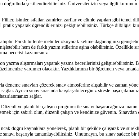
bu doğrultuda şekillendirebilirsiniz. Üniversitenizin veya ilgili kurumu
Fiiller, isimler, sıfatlar, zamirler, zarflar ve cümle yapıları gibi temel d
ol pratik yaparak öğrendiklerinizi pekiştirebilirsiniz. Türkçe dilbilgisi
ahiptir. Farklı türlerde metinler okuyarak kelime dağarcığınızı genişlet
etebilir hem de farklı yazım stillerine aşina olabilirsiniz. Özellikle s
ama becerisi kazanırsınız.
yazma alıştırmaları yaparak yazma becerilerinizi geliştirebilirsiniz. B
üzeltmenize yardımcı olacaktır. Yazdıklarınızı bir öğretmen veya arkadaş
arla deneme sınavları çözerek sınav atmosferine alışabilir ve zaman yönet
ğlar. Ayrıca sınav sırasında karşılaşabileceğiniz stresle başa çıkmanız
hazırlanmanızı sağlar.
üzenli ve planlı bir çalışma programı ile sınavı başaracağınıza inanın.
etmek için sabırlı olun, düzenli çalışın ve kendinize güvenin. Sınavdan 
Ancak doğru kaynaklara yönelerek, planlı bir şekilde çalışarak ve sürekli
ve sınavı başarıyla tamamlayabilirsiniz. Unutmayın, bu sınav sadece bir b