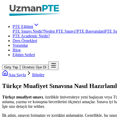
PTE Eğitimi
PTE Sınavı Nedir?
Neden PTE Sınavı?
PTE Başvuruları
PTE Sın
PTE Academic Nedir?
Ders Örnekleri
Yorumlar
Blog
Eğitim Setleri
Giriş Yap
Ücretsiz Üye Ol
Ana Sayfa
Bilgiler
Türkçe Muafiyet Sınavına Nasıl Hazırlanıl
Türkçe muafiyet sınavı
, özellikle üniversiteye yeni başlayan veya Tü
anlama, yazma ve konuşma becerilerini ölçmeyi amaçlar. Sınava iyi haz
İşte size detaylı bir rehber.
İlk adım, sınavın formatını ve içeriğini anlamaktır. Genellikle, bu s