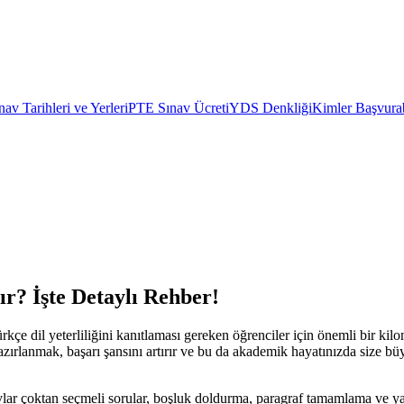
av Tarihleri ve Yerleri
PTE Sınav Ücreti
YDS Denkliği
Kimler Başvurab
ır? İşte Detaylı Rehber!
rkçe dil yeterliliğini kanıtlaması gereken öğrenciler için önemli bir kil
ırlanmak, başarı şansını artırır ve bu da akademik hayatınızda size büy
ınavlar çoktan seçmeli sorular, boşluk doldurma, paragraf tamamlama ve