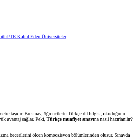
ilir
PTE Kabul Eden Üniversiteler
ometre taşıdır. Bu sınav, öğrencilerin Türkçe dil bilgisi, okuduğunu
ük avantaj sağlar. Peki,
Türkçe muafiyet sınavı
na nasıl hazırlanılır?
 yazma becerilerini ölçen kompozisyon bölümlerinden oluşur. Sınavda