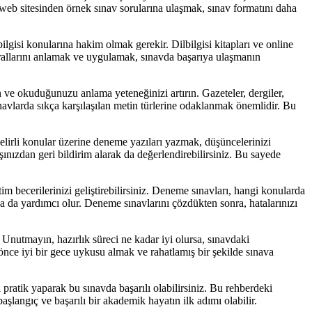
n web sitesinden örnek sınav sorularına ulaşmak, sınav formatını daha
ilbilgisi konularına hakim olmak gerekir. Dilbilgisi kitapları ve online
 kurallarını anlamak ve uygulamak, sınavda başarıya ulaşmanın
in ve okuduğunuzu anlama yeteneğinizi artırın. Gazeteler, dergiler,
ınavlarda sıkça karşılaşılan metin türlerine odaklanmak önemlidir. Bu
elirli konular üzerine deneme yazıları yazmak, düşüncelerinizi
ınızdan geri bildirim alarak da değerlendirebilirsiniz. Bu sayede
im becerilerinizi geliştirebilirsiniz. Deneme sınavları, hangi konularda
a da yardımcı olur. Deneme sınavlarını çözdükten sonra, hatalarınızı
 Unutmayın, hazırlık süreci ne kadar iyi olursa, sınavdaki
önce iyi bir gece uykusu almak ve rahatlamış bir şekilde sınava
 pratik yaparak bu sınavda başarılı olabilirsiniz. Bu rehberdeki
aşlangıç ve başarılı bir akademik hayatın ilk adımı olabilir.