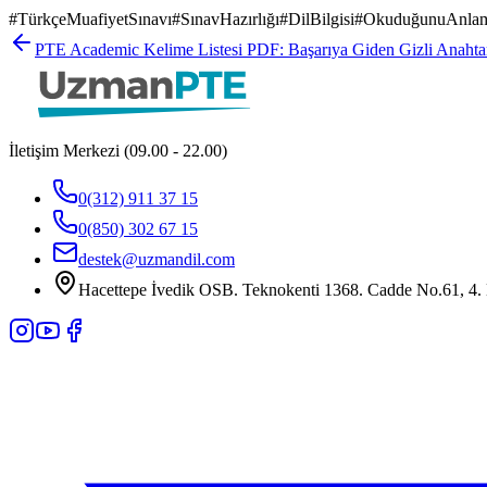
#
TürkçeMuafiyetSınavı
#
SınavHazırlığı
#
DilBilgisi
#
OkuduğunuAnla
PTE Academic Kelime Listesi PDF: Başarıya Giden Gizli Anahta
İletişim Merkezi (09.00 - 22.00)
0(312) 911 37 15
0(850) 302 67 15
destek@uzmandil.com
Hacettepe İvedik OSB. Teknokenti 1368. Cadde No.61, 4