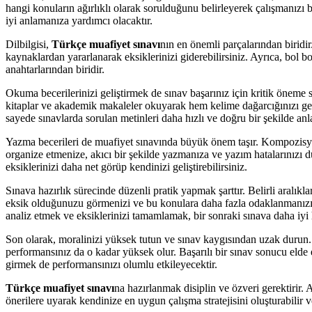
hangi konuların ağırlıklı olarak sorulduğunu belirleyerek çalışmanızı 
iyi anlamanıza yardımcı olacaktır.
Dilbilgisi,
Türkçe muafiyet sınavı
nın en önemli parçalarından biridir. 
kaynaklardan yararlanarak eksiklerinizi giderebilirsiniz. Ayrıca, bol b
anahtarlarından biridir.
Okuma becerilerinizi geliştirmek de sınav başarınız için kritik öneme s
kitaplar ve akademik makaleler okuyarak hem kelime dağarcığınızı genişl
sayede sınavlarda sorulan metinleri daha hızlı ve doğru bir şekilde anl
Yazma becerileri de muafiyet sınavında büyük önem taşır. Kompozisyon 
organize etmenize, akıcı bir şekilde yazmanıza ve yazım hatalarınızı d
eksiklerinizi daha net görüp kendinizi geliştirebilirsiniz.
Sınava hazırlık sürecinde düzenli pratik yapmak şarttır. Belirli aralıkl
eksik olduğunuzu görmenizi ve bu konulara daha fazla odaklanmanızı sa
analiz etmek ve eksiklerinizi tamamlamak, bir sonraki sınava daha iyi 
Son olarak, moralinizi yüksek tutun ve sınav kaygısından uzak durun. D
performansınız da o kadar yüksek olur. Başarılı bir sınav sonucu elde 
girmek de performansınızı olumlu etkileyecektir.
Türkçe muafiyet sınavı
na hazırlanmak disiplin ve özveri gerektirir. 
önerilere uyarak kendinize en uygun çalışma stratejisini oluşturabilir 