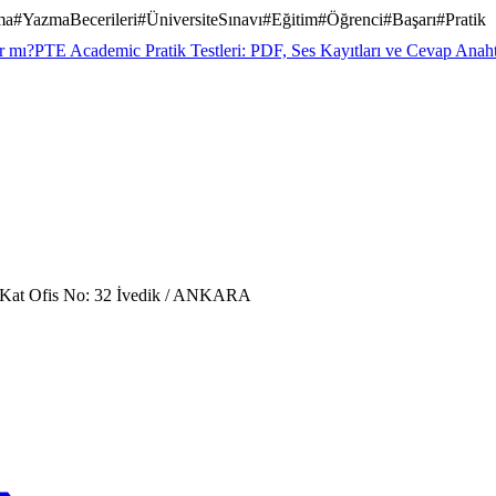
ma
#
YazmaBecerileri
#
ÜniversiteSınavı
#
Eğitim
#
Öğrenci
#
Başarı
#
Pratik
r mı?
PTE Academic Pratik Testleri: PDF, Ses Kayıtları ve Cevap Anahta
. Kat Ofis No: 32 İvedik / ANKARA