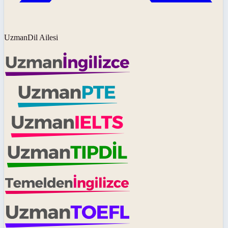
UzmanDil Ailesi