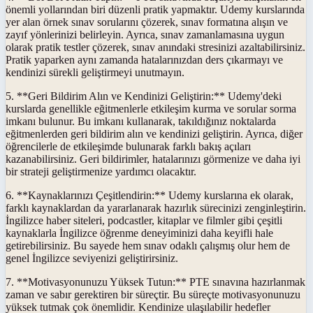
önemli yollarından biri düzenli pratik yapmaktır. Udemy kurslarında
yer alan örnek sınav sorularını çözerek, sınav formatına alışın ve
zayıf yönlerinizi belirleyin. Ayrıca, sınav zamanlamasına uygun
olarak pratik testler çözerek, sınav anındaki stresinizi azaltabilirsiniz.
Pratik yaparken aynı zamanda hatalarınızdan ders çıkarmayı ve
kendinizi sürekli geliştirmeyi unutmayın.
5. **Geri Bildirim Alın ve Kendinizi Geliştirin:** Udemy'deki
kurslarda genellikle eğitmenlerle etkileşim kurma ve sorular sorma
imkanı bulunur. Bu imkanı kullanarak, takıldığınız noktalarda
eğitmenlerden geri bildirim alın ve kendinizi geliştirin. Ayrıca, diğer
öğrencilerle de etkileşimde bulunarak farklı bakış açıları
kazanabilirsiniz. Geri bildirimler, hatalarınızı görmenize ve daha iyi
bir strateji geliştirmenize yardımcı olacaktır.
6. **Kaynaklarınızı Çeşitlendirin:** Udemy kurslarına ek olarak,
farklı kaynaklardan da yararlanarak hazırlık sürecinizi zenginleştirin.
İngilizce haber siteleri, podcastler, kitaplar ve filmler gibi çeşitli
kaynaklarla İngilizce öğrenme deneyiminizi daha keyifli hale
getirebilirsiniz. Bu sayede hem sınav odaklı çalışmış olur hem de
genel İngilizce seviyenizi geliştirirsiniz.
7. **Motivasyonunuzu Yüksek Tutun:** PTE sınavına hazırlanmak
zaman ve sabır gerektiren bir süreçtir. Bu süreçte motivasyonunuzu
yüksek tutmak çok önemlidir. Kendinize ulaşılabilir hedefler