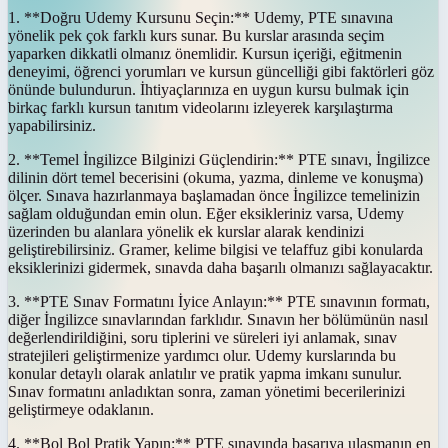
1. **Doğru Udemy Kursunu Seçin:** Udemy, PTE sınavına
yönelik pek çok farklı kurs sunar. Bu kurslar arasında seçim
yaparken dikkatli olmanız önemlidir. Kursun içeriği, eğitmenin
deneyimi, öğrenci yorumları ve kursun güncelliği gibi faktörleri göz
önünde bulundurun. İhtiyaçlarınıza en uygun kursu bulmak için
birkaç farklı kursun tanıtım videolarını izleyerek karşılaştırma
yapabilirsiniz.
2. **Temel İngilizce Bilginizi Güçlendirin:** PTE sınavı, İngilizce
dilinin dört temel becerisini (okuma, yazma, dinleme ve konuşma)
ölçer. Sınava hazırlanmaya başlamadan önce İngilizce temelinizin
sağlam olduğundan emin olun. Eğer eksikleriniz varsa, Udemy
üzerinden bu alanlara yönelik ek kurslar alarak kendinizi
geliştirebilirsiniz. Gramer, kelime bilgisi ve telaffuz gibi konularda
eksiklerinizi gidermek, sınavda daha başarılı olmanızı sağlayacaktır.
3. **PTE Sınav Formatını İyice Anlayın:** PTE sınavının formatı,
diğer İngilizce sınavlarından farklıdır. Sınavın her bölümünün nasıl
değerlendirildiğini, soru tiplerini ve süreleri iyi anlamak, sınav
stratejileri geliştirmenize yardımcı olur. Udemy kurslarında bu
konular detaylı olarak anlatılır ve pratik yapma imkanı sunulur.
Sınav formatını anladıktan sonra, zaman yönetimi becerilerinizi
geliştirmeye odaklanın.
4. **Bol Bol Pratik Yapın:** PTE sınavında başarıya ulaşmanın en