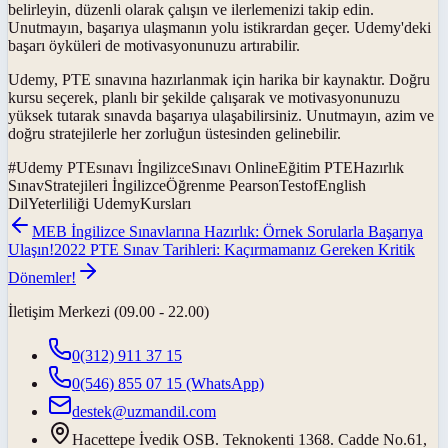
belirleyin, düzenli olarak çalışın ve ilerlemenizi takip edin.
Unutmayın, başarıya ulaşmanın yolu istikrardan geçer. Udemy'deki
başarı öyküleri de motivasyonunuzu artırabilir.
Udemy, PTE sınavına hazırlanmak için harika bir kaynaktır. Doğru
kursu seçerek, planlı bir şekilde çalışarak ve motivasyonunuzu
yüksek tutarak sınavda başarıya ulaşabilirsiniz. Unutmayın, azim ve
doğru stratejilerle her zorluğun üstesinden gelinebilir.
#
Udemy PTEsınavı İngilizceSınavı OnlineEğitim PTEHazırlık
SınavStratejileri İngilizceÖğrenme PearsonTestofEnglish
DilYeterliliği UdemyKursları
MEB İngilizce Sınavlarına Hazırlık: Örnek Sorularla Başarıya
Ulaşın!
2022 PTE Sınav Tarihleri: Kaçırmamanız Gereken Kritik
Dönemler!
İletişim Merkezi (09.00 - 22.00)
0(312) 911 37 15
0(546) 855 07 15
(WhatsApp)
destek@uzmandil.com
Hacettepe İvedik OSB. Teknokenti 1368. Cadde No.61,