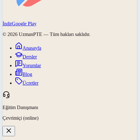
İndir
Google Play
©
2026
UzmanPTE
— Tüm hakları saklıdır.
Anasayfa
Dersler
Yorumlar
Blog
Ücretler
Eğitim Danışmanı
Çevrimiçi (online)