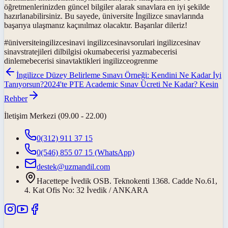
öğretmenlerinizden güncel bilgiler alarak sınavlara en iyi şekilde
hazırlanabilirsiniz. Bu sayede, üniversite İngilizce sınavlarında
başarıya ulaşmanız kaçınılmaz olacaktır. Başarılar dileriz!
#
üniversiteingilizcesinavi ingilizcesinavsorulari ingilizcesinav
sinavstratejileri dilbilgisi okumabecerisi yazmabecerisi
dinlemebecerisi sinavtaktikleri ingilizceogrenme
İngilizce Düzey Belirleme Sınavı Örneği: Kendini Ne Kadar İyi
Tanıyorsun?
2024'te PTE Academic Sınav Ücreti Ne Kadar? Kesin
Rehber
İletişim Merkezi (09.00 - 22.00)
0(312) 911 37 15
0(546) 855 07 15
(WhatsApp)
destek@uzmandil.com
Hacettepe İvedik OSB. Teknokenti 1368. Cadde No.61,
4. Kat Ofis No: 32 İvedik / ANKARA