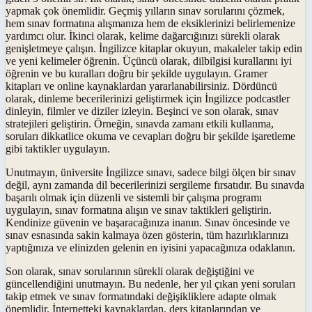
yapmak çok önemlidir. Geçmiş yılların sınav sorularını çözmek,
hem sınav formatına alışmanıza hem de eksiklerinizi belirlemenize
yardımcı olur. İkinci olarak, kelime dağarcığınızı sürekli olarak
genişletmeye çalışın. İngilizce kitaplar okuyun, makaleler takip edin
ve yeni kelimeler öğrenin. Üçüncü olarak, dilbilgisi kurallarını iyi
öğrenin ve bu kuralları doğru bir şekilde uygulayın. Gramer
kitapları ve online kaynaklardan yararlanabilirsiniz. Dördüncü
olarak, dinleme becerilerinizi geliştirmek için İngilizce podcastler
dinleyin, filmler ve diziler izleyin. Beşinci ve son olarak, sınav
stratejileri geliştirin. Örneğin, sınavda zamanı etkili kullanma,
soruları dikkatlice okuma ve cevapları doğru bir şekilde işaretleme
gibi taktikler uygulayın.
Unutmayın, üniversite İngilizce sınavı, sadece bilgi ölçen bir sınav
değil, aynı zamanda dil becerilerinizi sergileme fırsatıdır. Bu sınavda
başarılı olmak için düzenli ve sistemli bir çalışma programı
uygulayın, sınav formatına alışın ve sınav taktikleri geliştirin.
Kendinize güvenin ve başaracağınıza inanın. Sınav öncesinde ve
sınav esnasında sakin kalmaya özen gösterin, tüm hazırlıklarınızı
yaptığınıza ve elinizden gelenin en iyisini yapacağınıza odaklanın.
Son olarak, sınav sorularının sürekli olarak değiştiğini ve
güncellendiğini unutmayın. Bu nedenle, her yıl çıkan yeni soruları
takip etmek ve sınav formatındaki değişikliklere adapte olmak
önemlidir. İnternetteki kaynaklardan, ders kitaplarından ve