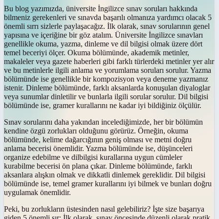
Bu blog yazımızda, üniversite İngilizce sınav soruları hakkında
bilmeniz gerekenleri ve sınavda başarılı olmanıza yardımcı olacak 5
önemli sırrı sizlerle paylaşacağız. İlk olarak, sınav sorularının genel
yapısına ve içeriğine bir göz atalım. Üniversite İngilizce sınavları
genellikle okuma, yazma, dinleme ve dil bilgisi olmak üzere dört
temel beceriyi ölçer. Okuma bölümünde, akademik metinler,
makaleler veya gazete haberleri gibi farklı türlerdeki metinler yer alır
ve bu metinlerle ilgili anlama ve yorumlama soruları sorulur. Yazma
bölümünde ise genellikle bir kompozisyon veya deneme yazmanız
istenir. Dinleme bölümünde, farklı aksanlarda konuşulan diyaloglar
veya sunumlar dinletilir ve bunlarla ilgili sorular sorulur. Dil bilgisi
bölümünde ise, gramer kurallarını ne kadar iyi bildiğiniz ölçülür.
Sınav sorularını daha yakından incelediğimizde, her bir bölümün
kendine özgü zorlukları olduğunu görürüz. Örneğin, okuma
bölümünde, kelime dağarcığının geniş olması ve metni doğru
anlama becerisi önemlidir. Yazma bölümünde ise, düşünceleri
organize edebilme ve dilbilgisi kurallarına uygun cümleler
kurabilme becerisi ön plana çıkar. Dinleme bölümünde, farklı
aksanlara alışkın olmak ve dikkatli dinlemek gereklidir. Dil bilgisi
bölümünde ise, temel gramer kurallarını iyi bilmek ve bunları doğru
uygulamak önemlidir.
Peki, bu zorlukların üstesinden nasıl gelebiliriz? İşte size başarıya
giden 5 önemli sır: İlk olarak, sınav öncesinde düzenli olarak pratik