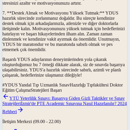
stresinizi azaltır ve motivasyonunuzu artırır.
7. **Destek Almak ve Motivasyonu Yüksek Tutmak:** YDUS
hazırlık sürecinde zorlanmanız doğaldır. Bu süreçte kendinize
destek olmak için arkadaşlarınızla, ailenizle ve diğer doktorlarla
iletişimde kalın. Motivasyonunuzu yüksek tutmak için hedeflerinizi
hatırlayın ve başarı hikayelerinden ilham alın. Zaman zaman
dinlenmek ve kendinize vakit ayırmak da önemlidir. Unutmayın,
YDUS bir maratondur ve bu maratonda sabırlı olmak ve pes
etmemek çok önemlidir.
Başarılı YDUS adaylarının deneyimlerinden yola çıkarak
oluşturduğumuz bu 7 örneği dikkate alarak, siz de sınavda başarıya
ulaşabilirsiniz. YDUS'a hazırlık sürecinde sabırlı, azimli ve planlı
çalışarak, hedeflerinize ulaşmanız dileğiyle!
#
YDUS Yandal Tıp Uzmanlık SınavHazırlığı Tıpfakültesi Doktor
Eğitim ÇalışmaStratejileri Başarı
YTÜ Yeterlilik Sınavı: Başarıya Giden Gizli Taktikler ve Sınav
Stratejileri
İzmir'de PTE Academic Sınavına Nasıl Hazırlanılır? 2024
Rehberi
İletişim Merkezi (09.00 - 22.00)