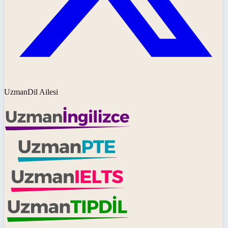
UzmanDil Ailesi