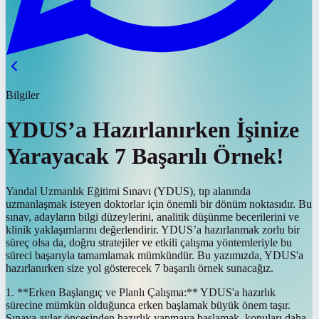
Bilgiler
YDUS’a Hazırlanırken İşinize
Yarayacak 7 Başarılı Örnek!
Yandal Uzmanlık Eğitimi Sınavı (YDUS), tıp alanında
uzmanlaşmak isteyen doktorlar için önemli bir dönüm noktasıdır. Bu
sınav, adayların bilgi düzeylerini, analitik düşünme becerilerini ve
klinik yaklaşımlarını değerlendirir. YDUS’a hazırlanmak zorlu bir
süreç olsa da, doğru stratejiler ve etkili çalışma yöntemleriyle bu
süreci başarıyla tamamlamak mümkündür. Bu yazımızda, YDUS'a
hazırlanırken size yol gösterecek 7 başarılı örnek sunacağız.
1. **Erken Başlangıç ve Planlı Çalışma:** YDUS'a hazırlık
sürecine mümkün olduğunca erken başlamak büyük önem taşır.
Sınava aylar öncesinden hazırlık yapmaya başlamak, konuları daha