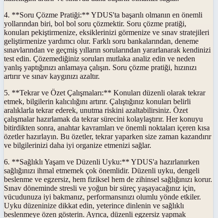
4. **Soru Çözme Pratiği:** YDUS'ta başarılı olmanın en önemli
yollarından biri, bol bol soru çözmektir. Soru çözme pratiği,
konuları pekiştirmenize, eksiklerinizi görmenize ve sınav stratejileri
geliştirmenize yardımcı olur. Farklı soru bankalarından, deneme
sınavlarından ve geçmiş yılların sorularından yararlanarak kendinizi
test edin. Çözemediğiniz soruları mutlaka analiz edin ve neden
yanlış yaptığınızı anlamaya çalışın. Soru çözme pratiği, hızınızı
artırır ve sınav kaygınızı azaltır.
5. **Tekrar ve Özet Çalışmaları:** Konuları düzenli olarak tekrar
etmek, bilgilerin kalıcılığını artırır. Çalıştığınız konuları belirli
aralıklarla tekrar ederek, unutma riskini azaltabilirsiniz. Özet
çalışmalar hazırlamak da tekrar sürecini kolaylaştırır. Her konuyu
bitirdikten sonra, anahtar kavramları ve önemli noktaları içeren kısa
özetler hazırlayın. Bu özetler, tekrar yaparken size zaman kazandırır
ve bilgilerinizi daha iyi organize etmenizi sağlar.
6. **Sağlıklı Yaşam ve Düzenli Uyku:** YDUS'a hazırlanırken
sağlığınızı ihmal etmemek çok önemlidir. Düzenli uyku, dengeli
beslenme ve egzersiz, hem fiziksel hem de zihinsel sağlığınızı korur.
Sınav döneminde stresli ve yoğun bir süreç yaşayacağınız için,
vücudunuza iyi bakmanız, performansınızı olumlu yönde etkiler.
Uyku düzeninize dikkat edin, yeterince dinlenin ve sağlıklı
beslenmeye özen gösterin. Ayrıca, düzenli egzersiz yapmak