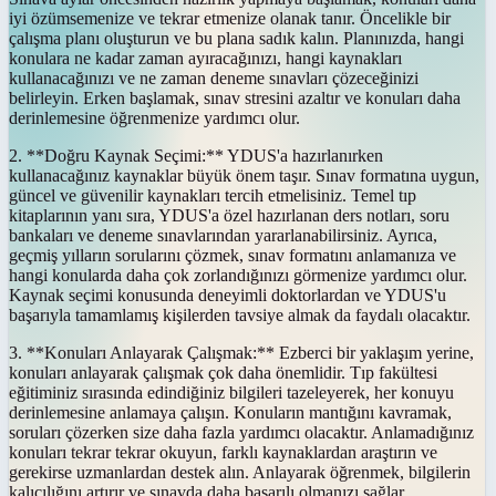
iyi özümsemenize ve tekrar etmenize olanak tanır. Öncelikle bir
çalışma planı oluşturun ve bu plana sadık kalın. Planınızda, hangi
konulara ne kadar zaman ayıracağınızı, hangi kaynakları
kullanacağınızı ve ne zaman deneme sınavları çözeceğinizi
belirleyin. Erken başlamak, sınav stresini azaltır ve konuları daha
derinlemesine öğrenmenize yardımcı olur.
2. **Doğru Kaynak Seçimi:** YDUS'a hazırlanırken
kullanacağınız kaynaklar büyük önem taşır. Sınav formatına uygun,
güncel ve güvenilir kaynakları tercih etmelisiniz. Temel tıp
kitaplarının yanı sıra, YDUS'a özel hazırlanan ders notları, soru
bankaları ve deneme sınavlarından yararlanabilirsiniz. Ayrıca,
geçmiş yılların sorularını çözmek, sınav formatını anlamanıza ve
hangi konularda daha çok zorlandığınızı görmenize yardımcı olur.
Kaynak seçimi konusunda deneyimli doktorlardan ve YDUS'u
başarıyla tamamlamış kişilerden tavsiye almak da faydalı olacaktır.
3. **Konuları Anlayarak Çalışmak:** Ezberci bir yaklaşım yerine,
konuları anlayarak çalışmak çok daha önemlidir. Tıp fakültesi
eğitiminiz sırasında edindiğiniz bilgileri tazeleyerek, her konuyu
derinlemesine anlamaya çalışın. Konuların mantığını kavramak,
soruları çözerken size daha fazla yardımcı olacaktır. Anlamadığınız
konuları tekrar tekrar okuyun, farklı kaynaklardan araştırın ve
gerekirse uzmanlardan destek alın. Anlayarak öğrenmek, bilgilerin
kalıcılığını artırır ve sınavda daha başarılı olmanızı sağlar.