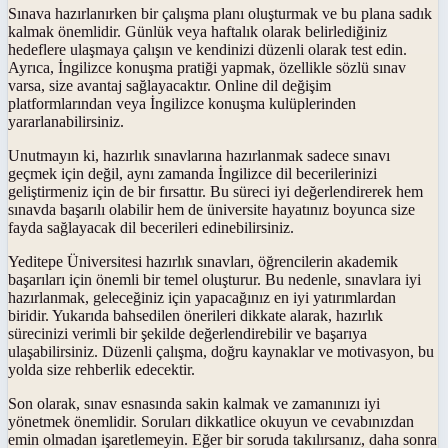
Sınava hazırlanırken bir çalışma planı oluşturmak ve bu plana sadık
kalmak önemlidir. Günlük veya haftalık olarak belirlediğiniz
hedeflere ulaşmaya çalışın ve kendinizi düzenli olarak test edin.
Ayrıca, İngilizce konuşma pratiği yapmak, özellikle sözlü sınav
varsa, size avantaj sağlayacaktır. Online dil değişim
platformlarından veya İngilizce konuşma kulüplerinden
yararlanabilirsiniz.
Unutmayın ki, hazırlık sınavlarına hazırlanmak sadece sınavı
geçmek için değil, aynı zamanda İngilizce dil becerilerinizi
geliştirmeniz için de bir fırsattır. Bu süreci iyi değerlendirerek hem
sınavda başarılı olabilir hem de üniversite hayatınız boyunca size
fayda sağlayacak dil becerileri edinebilirsiniz.
Yeditepe Üniversitesi hazırlık sınavları, öğrencilerin akademik
başarıları için önemli bir temel oluşturur. Bu nedenle, sınavlara iyi
hazırlanmak, geleceğiniz için yapacağınız en iyi yatırımlardan
biridir. Yukarıda bahsedilen önerileri dikkate alarak, hazırlık
sürecinizi verimli bir şekilde değerlendirebilir ve başarıya
ulaşabilirsiniz. Düzenli çalışma, doğru kaynaklar ve motivasyon, bu
yolda size rehberlik edecektir.
Son olarak, sınav esnasında sakin kalmak ve zamanınızı iyi
yönetmek önemlidir. Soruları dikkatlice okuyun ve cevabınızdan
emin olmadan işaretlemeyin. Eğer bir soruda takılırsanız, daha sonra