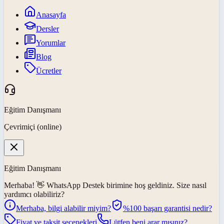
Anasayfa
Dersler
Yorumlar
Blog
Ücretler
Eğitim Danışmanı
Çevrimiçi (online)
Eğitim Danışmanı
Merhaba! 👋
WhatsApp Destek
birimine hoş geldiniz. Size nasıl
yardımcı olabiliriz?
Merhaba, bilgi alabilir miyim?
%100 başarı garantisi nedir?
Fiyat ve taksit seçenekleri
Lütfen beni arar mısınız?