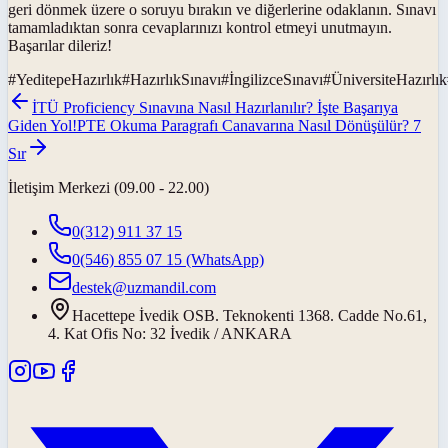
geri dönmek üzere o soruyu bırakın ve diğerlerine odaklanın. Sınavı
tamamladıktan sonra cevaplarınızı kontrol etmeyi unutmayın.
Başarılar dileriz!
#
YeditepeHazırlık
#
HazırlıkSınavı
#
İngilizceSınavı
#
ÜniversiteHazırlık
İTÜ Proficiency Sınavına Nasıl Hazırlanılır? İşte Başarıya
Giden Yol!
PTE Okuma Paragrafı Canavarına Nasıl Dönüşülür? 7
Sır
İletişim Merkezi (09.00 - 22.00)
0(312) 911 37 15
0(546) 855 07 15
(WhatsApp)
destek@uzmandil.com
Hacettepe İvedik OSB. Teknokenti 1368. Cadde No.61,
4. Kat Ofis No: 32 İvedik / ANKARA