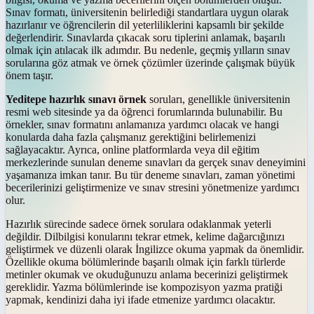
Sınav formatı, üniversitenin belirlediği standartlara uygun olarak
hazırlanır ve öğrencilerin dil yeterliliklerini kapsamlı bir şekilde
değerlendirir. Sınavlarda çıkacak soru tiplerini anlamak, başarılı
olmak için atılacak ilk adımdır. Bu nedenle, geçmiş yılların sınav
sorularına göz atmak ve örnek çözümler üzerinde çalışmak büyük
önem taşır.
Yeditepe hazırlık sınavı örnek
soruları, genellikle üniversitenin
resmi web sitesinde ya da öğrenci forumlarında bulunabilir. Bu
örnekler, sınav formatını anlamanıza yardımcı olacak ve hangi
konularda daha fazla çalışmanız gerektiğini belirlemenizi
sağlayacaktır. Ayrıca, online platformlarda veya dil eğitim
merkezlerinde sunulan deneme sınavları da gerçek sınav deneyimini
yaşamanıza imkan tanır. Bu tür deneme sınavları, zaman yönetimi
becerilerinizi geliştirmenize ve sınav stresini yönetmenize yardımcı
olur.
Hazırlık sürecinde sadece örnek sorulara odaklanmak yeterli
değildir. Dilbilgisi konularını tekrar etmek, kelime dağarcığınızı
geliştirmek ve düzenli olarak İngilizce okuma yapmak da önemlidir.
Özellikle okuma bölümlerinde başarılı olmak için farklı türlerde
metinler okumak ve okuduğunuzu anlama becerinizi geliştirmek
gereklidir. Yazma bölümlerinde ise kompozisyon yazma pratiği
yapmak, kendinizi daha iyi ifade etmenize yardımcı olacaktır.