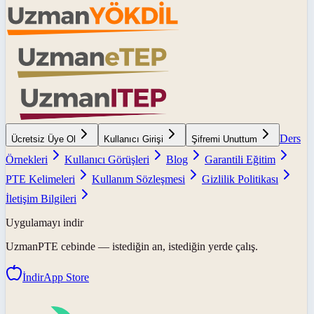
Ders
Ücretsiz Üye Ol
Kullanıcı Girişi
Şifremi Unuttum
Örnekleri
Kullanıcı Görüşleri
Blog
Garantili Eğitim
PTE Kelimeleri
Kullanım Sözleşmesi
Gizlilik Politikası
İletişim Bilgileri
Uygulamayı indir
UzmanPTE
cebinde — istediğin an, istediğin yerde çalış.
İndir
App Store