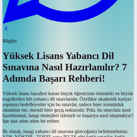
Bilgiler
Yüksek Lisans Yabancı Dil
Sınavına Nasıl Hazırlanılır? 7
Adımda Başarı Rehberi!
Yüksek lisans hayalleri kuran birçok öğrencinin önündeki en büyük
engellerden biri yabancı dil sınavlarıdır. Özellikle akademik kariyer
yapmayı hedefleyenler için bu sınavlar, sadece birer zorunluluk
olmaktan öte, önemli birer geçiş noktasıdır. Peki, bu sınavlara nasıl
hazırlanmalı, hangi stratejileri izlemeli ve başarıya nasıl ulaşmalıyız?
İşte size adım adım bir rehber.
İlk olarak, hangi yabancı dil sınavına gireceğinizi belirlemelisiniz.
YDS, YÖKDİL, TOEFL veya IELTS gibi farklı sınavlar, farklı