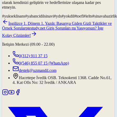
olarak kendinizi geliştirin ve hedeflerinize ulaşana kadar pes
etmeyin.
#
yukseklisans
#
yabancidilsinavi
#
yds
#
yokdil
#
toefl
#
ielts
#
sinavahazirlik
İngilizce 1. Dönem 1. Yazılı: Başarıya Giden Gizli Taktikler ve
Örnek Sorular
ptestudy.net Giriş Sorunları mı Yaşıyorsun? İşte
Kolay Çözümler!
İletişim Merkezi (09.00 - 22.00)
0(312) 911 37 15
0(546) 855 07 15
(WhatsApp)
destek@uzmandil.com
Hacettepe İvedik OSB. Teknokenti 1368. Cadde No.61,
4. Kat Ofis No: 32 İvedik / ANKARA