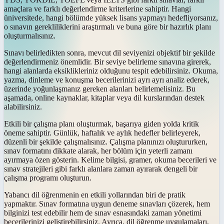
amaçlara ve farklı değerlendirme kriterlerine sahiptir. Hangi
üniversitede, hangi bölümde yüksek lisans yapmayı hedefliyorsanız,
o sınavın gerekliliklerini araştırmalı ve buna göre bir hazırlık planı
oluşturmalısınız.
Sınavı belirledikten sonra, mevcut dil seviyenizi objektif bir şekilde
değerlendirmeniz önemlidir. Bir seviye belirleme sınavına girerek,
hangi alanlarda eksiklikleriniz olduğunu tespit edebilirsiniz. Okuma,
yazma, dinleme ve konuşma becerilerinizi ayrı ayrı analiz ederek,
üzerinde yoğunlaşmanız gereken alanları belirlemelisiniz. Bu
aşamada, online kaynaklar, kitaplar veya dil kurslarından destek
alabilirsiniz.
Etkili bir çalışma planı oluşturmak, başarıya giden yolda kritik
öneme sahiptir. Günlük, haftalık ve aylık hedefler belirleyerek,
düzenli bir şekilde çalışmalısınız. Çalışma planınızı oluştururken,
sınav formatını dikkate alarak, her bölüm için yeterli zamanı
ayırmaya özen gösterin. Kelime bilgisi, gramer, okuma becerileri ve
sınav stratejileri gibi farklı alanlara zaman ayırarak dengeli bir
çalışma programı oluşturun.
Yabancı dil öğrenmenin en etkili yollarından biri de pratik
yapmaktır. Sınav formatına uygun deneme sınavları çözerek, hem
bilginizi test edebilir hem de sınav esnasındaki zaman yönetimi
becerilerinizi geliştirebilirsiniz. Ayrıca, dil öğrenme uygulamaları,