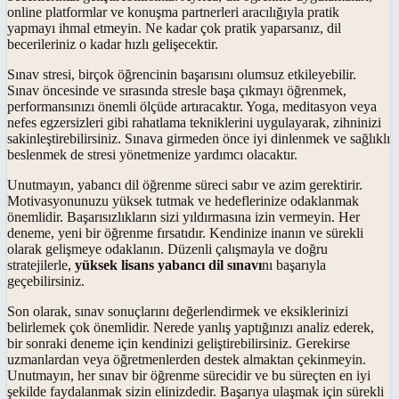
online platformlar ve konuşma partnerleri aracılığıyla pratik
yapmayı ihmal etmeyin. Ne kadar çok pratik yaparsanız, dil
becerileriniz o kadar hızlı gelişecektir.
Sınav stresi, birçok öğrencinin başarısını olumsuz etkileyebilir.
Sınav öncesinde ve sırasında stresle başa çıkmayı öğrenmek,
performansınızı önemli ölçüde artıracaktır. Yoga, meditasyon veya
nefes egzersizleri gibi rahatlama tekniklerini uygulayarak, zihninizi
sakinleştirebilirsiniz. Sınava girmeden önce iyi dinlenmek ve sağlıklı
beslenmek de stresi yönetmenize yardımcı olacaktır.
Unutmayın, yabancı dil öğrenme süreci sabır ve azim gerektirir.
Motivasyonunuzu yüksek tutmak ve hedeflerinize odaklanmak
önemlidir. Başarısızlıkların sizi yıldırmasına izin vermeyin. Her
deneme, yeni bir öğrenme fırsatıdır. Kendinize inanın ve sürekli
olarak gelişmeye odaklanın. Düzenli çalışmayla ve doğru
stratejilerle,
yüksek lisans yabancı dil sınavı
nı başarıyla
geçebilirsiniz.
Son olarak, sınav sonuçlarını değerlendirmek ve eksiklerinizi
belirlemek çok önemlidir. Nerede yanlış yaptığınızı analiz ederek,
bir sonraki deneme için kendinizi geliştirebilirsiniz. Gerekirse
uzmanlardan veya öğretmenlerden destek almaktan çekinmeyin.
Unutmayın, her sınav bir öğrenme sürecidir ve bu süreçten en iyi
şekilde faydalanmak sizin elinizdedir. Başarıya ulaşmak için sürekli