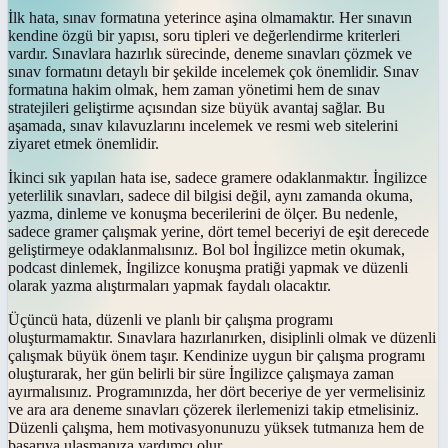
İlk hata, sınav formatına yeterince aşina olmamaktır. Her sınavın
kendine özgü bir yapısı, soru tipleri ve değerlendirme kriterleri
vardır. Sınavlara hazırlık sürecinde, deneme sınavları çözmek ve
sınav formatını detaylı bir şekilde incelemek çok önemlidir. Sınav
formatına hakim olmak, hem zaman yönetimi hem de sınav
stratejileri geliştirme açısından size büyük avantaj sağlar. Bu
aşamada, sınav kılavuzlarını incelemek ve resmi web sitelerini
ziyaret etmek önemlidir.
İkinci sık yapılan hata ise, sadece gramere odaklanmaktır. İngilizce
yeterlilik sınavları, sadece dil bilgisi değil, aynı zamanda okuma,
yazma, dinleme ve konuşma becerilerini de ölçer. Bu nedenle,
sadece gramer çalışmak yerine, dört temel beceriyi de eşit derecede
geliştirmeye odaklanmalısınız. Bol bol İngilizce metin okumak,
podcast dinlemek, İngilizce konuşma pratiği yapmak ve düzenli
olarak yazma alıştırmaları yapmak faydalı olacaktır.
Üçüncü hata, düzenli ve planlı bir çalışma programı
oluşturmamaktır. Sınavlara hazırlanırken, disiplinli olmak ve düzenli
çalışmak büyük önem taşır. Kendinize uygun bir çalışma programı
oluşturarak, her gün belirli bir süre İngilizce çalışmaya zaman
ayırmalısınız. Programınızda, her dört beceriye de yer vermelisiniz
ve ara ara deneme sınavları çözerek ilerlemenizi takip etmelisiniz.
Düzenli çalışma, hem motivasyonunuzu yüksek tutmanıza hem de
başarıya ulaşmanıza yardımcı olur.