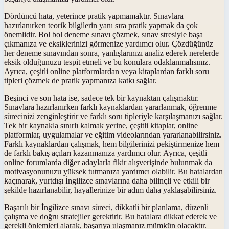
Dördüncü hata, yeterince pratik yapmamaktır. Sınavlara
hazırlanırken teorik bilgilerin yanı sıra pratik yapmak da çok
önemlidir. Bol bol deneme sınavı çözmek, sınav stresiyle başa
çıkmanıza ve eksiklerinizi görmenize yardımcı olur. Çözdüğünüz
her deneme sınavından sonra, yanlışlarınızı analiz ederek nerelerde
eksik olduğunuzu tespit etmeli ve bu konulara odaklanmalısınız.
Ayrıca, çeşitli online platformlardan veya kitaplardan farklı soru
tipleri çözmek de pratik yapmanıza katkı sağlar.
Beşinci ve son hata ise, sadece tek bir kaynaktan çalışmaktır.
Sınavlara hazırlanırken farklı kaynaklardan yararlanmak, öğrenme
sürecinizi zenginleştirir ve farklı soru tipleriyle karşılaşmanızı sağlar.
Tek bir kaynakla sınırlı kalmak yerine, çeşitli kitaplar, online
platformlar, uygulamalar ve eğitim videolarından yararlanabilirsiniz.
Farklı kaynaklardan çalışmak, hem bilgilerinizi pekiştirmenize hem
de farklı bakış açıları kazanmanıza yardımcı olur. Ayrıca, çeşitli
online forumlarda diğer adaylarla fikir alışverişinde bulunmak da
motivasyonunuzu yüksek tutmanıza yardımcı olabilir. Bu hatalardan
kaçınarak, yurtdışı İngilizce sınavlarına daha bilinçli ve etkili bir
şekilde hazırlanabilir, hayallerinize bir adım daha yaklaşabilirsiniz.
Başarılı bir İngilizce sınavı süreci, dikkatli bir planlama, düzenli
çalışma ve doğru stratejiler gerektirir. Bu hatalara dikkat ederek ve
gerekli önlemleri alarak, başarıya ulaşmanız mümkün olacaktır.