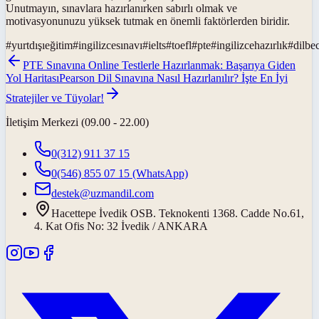
Unutmayın, sınavlara hazırlanırken sabırlı olmak ve
motivasyonunuzu yüksek tutmak en önemli faktörlerden biridir.
#
yurtdışıeğitim
#
ingilizcesınavı
#
ielts
#
toefl
#
pte
#
ingilizcehazırlık
#
dilbec
PTE Sınavına Online Testlerle Hazırlanmak: Başarıya Giden
Yol Haritası
Pearson Dil Sınavına Nasıl Hazırlanılır? İşte En İyi
Stratejiler ve Tüyolar!
İletişim Merkezi (09.00 - 22.00)
0(312) 911 37 15
0(546) 855 07 15
(WhatsApp)
destek@uzmandil.com
Hacettepe İvedik OSB. Teknokenti 1368. Cadde No.61,
4. Kat Ofis No: 32 İvedik / ANKARA