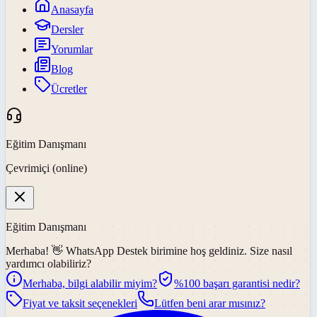
Anasayfa
Dersler
Yorumlar
Blog
Ücretler
Eğitim Danışmanı
Çevrimiçi (online)
Eğitim Danışmanı
Merhaba! 👋
WhatsApp Destek
birimine hoş geldiniz. Size nasıl
yardımcı olabiliriz?
Merhaba, bilgi alabilir miyim?
%100 başarı garantisi nedir?
Fiyat ve taksit seçenekleri
Lütfen beni arar mısınız?