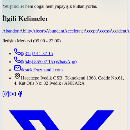
Yetiştiriciler hem doğal hem
yapay
ışık kullanıyorlar.
İlgili Kelimeler
Abandon
Ability
Absorb
Abundant
Accelerate
Accept
Access
Accident
A
İletişim Merkezi (09.00 - 22.00)
0(312) 911 37 15
0(546) 855 07 15
(WhatsApp)
destek@uzmandil.com
Hacettepe İvedik OSB. Teknokenti 1368. Cadde No.61,
4. Kat Ofis No: 32 İvedik / ANKARA