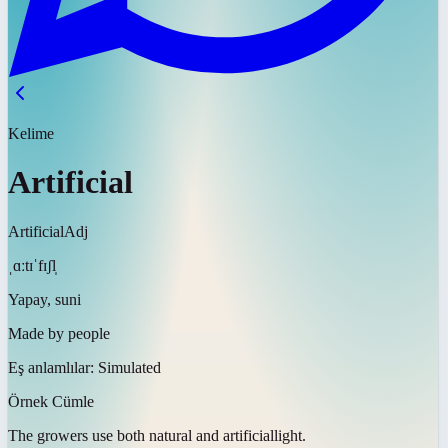
Kelime
Artificial
Artificial
Adj
ˌɑːtɪˈfɪʃl̩
Yapay, suni
Made by people
Eş anlamlılar:
Simulated
Örnek Cümle
The growers use both natural and
artificial
light.