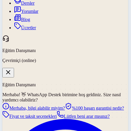
Dersler
Yorumlar
Blog
Ücretler
Eğitim Danışmanı
Çevrimiçi (online)
Eğitim Danışmanı
Merhaba! 👋
WhatsApp Destek
birimine hoş geldiniz. Size nasıl
yardımcı olabiliriz?
Merhaba, bilgi alabilir miyim?
%100 başarı garantisi nedir?
Fiyat ve taksit seçenekleri
Lütfen beni arar mısınız?