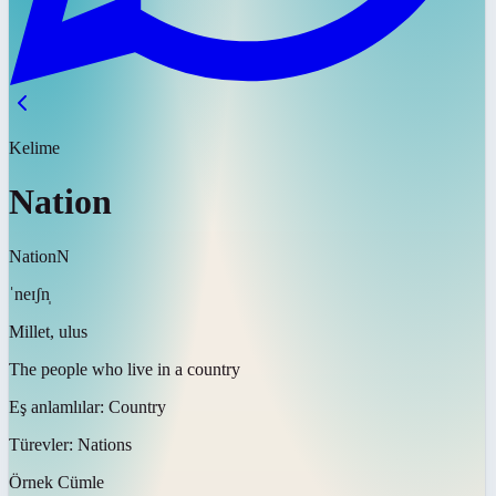
Kelime
Nation
Nation
N
ˈneɪʃn̩
Millet, ulus
The people who live in a country
Eş anlamlılar:
Country
Türevler:
Nations
Örnek Cümle