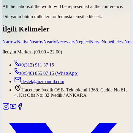
All the
nations
of the world will be represented at the conference.
Dünyanın bütün
milletleri
konferansta temsil edilecek.
İlgili Kelimeler
Narrow
Native
Nearby
Nearly
Necessary
Neglect
Nerve
Nonetheless
Not
İletişim Merkezi (09.00 - 22.00)
0(312) 911 37 15
0(546) 855 07 15
(WhatsApp)
destek@uzmandil.com
Hacettepe İvedik OSB. Teknokenti 1368. Cadde No.61,
4. Kat Ofis No: 32 İvedik / ANKARA