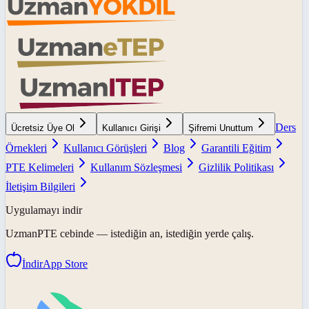
Ders
Ücretsiz Üye Ol
Kullanıcı Girişi
Şifremi Unuttum
Örnekleri
Kullanıcı Görüşleri
Blog
Garantili Eğitim
PTE Kelimeleri
Kullanım Sözleşmesi
Gizlilik Politikası
İletişim Bilgileri
Uygulamayı indir
UzmanPTE
cebinde — istediğin an, istediğin yerde çalış.
İndir
App Store