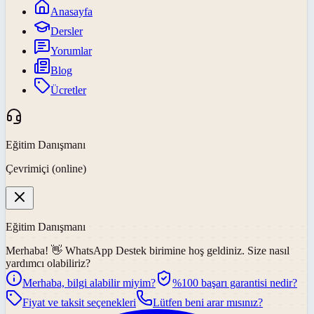
Anasayfa
Dersler
Yorumlar
Blog
Ücretler
Eğitim Danışmanı
Çevrimiçi (online)
Eğitim Danışmanı
Merhaba! 👋
WhatsApp Destek
birimine hoş geldiniz. Size nasıl
yardımcı olabiliriz?
Merhaba, bilgi alabilir miyim?
%100 başarı garantisi nedir?
Fiyat ve taksit seçenekleri
Lütfen beni arar mısınız?