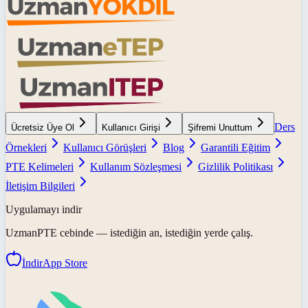
Ders
Ücretsiz Üye Ol
Kullanıcı Girişi
Şifremi Unuttum
Örnekleri
Kullanıcı Görüşleri
Blog
Garantili Eğitim
PTE Kelimeleri
Kullanım Sözleşmesi
Gizlilik Politikası
İletişim Bilgileri
Uygulamayı indir
UzmanPTE
cebinde — istediğin an, istediğin yerde çalış.
İndir
App Store