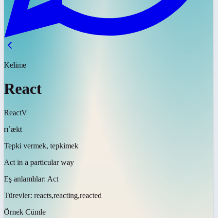
Kelime
React
React
V
rɪˈækt
Tepki vermek, tepkimek
Act in a particular way
Eş anlamlılar:
Act
Türevler:
reacts,reacting,reacted
Örnek Cümle