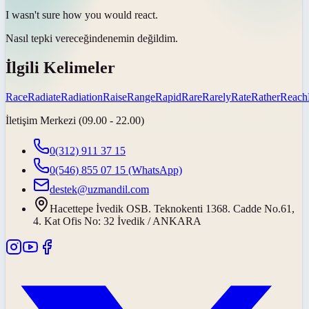
I wasn't sure how you would
react
.
Nasıl
tepki vereceğinden
emin değildim.
İlgili Kelimeler
Race
Radiate
Radiation
Raise
Range
Rapid
Rare
Rarely
Rate
Rather
Reach
İletişim Merkezi (09.00 - 22.00)
0(312) 911 37 15
0(546) 855 07 15
(WhatsApp)
destek@uzmandil.com
Hacettepe İvedik OSB. Teknokenti 1368. Cadde No.61,
4. Kat Ofis No: 32 İvedik / ANKARA