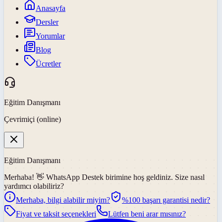
Anasayfa
Dersler
Yorumlar
Blog
Ücretler
Eğitim Danışmanı
Çevrimiçi (online)
Eğitim Danışmanı
Merhaba! 👋
WhatsApp Destek
birimine hoş geldiniz. Size nasıl
yardımcı olabiliriz?
Merhaba, bilgi alabilir miyim?
%100 başarı garantisi nedir?
Fiyat ve taksit seçenekleri
Lütfen beni arar mısınız?