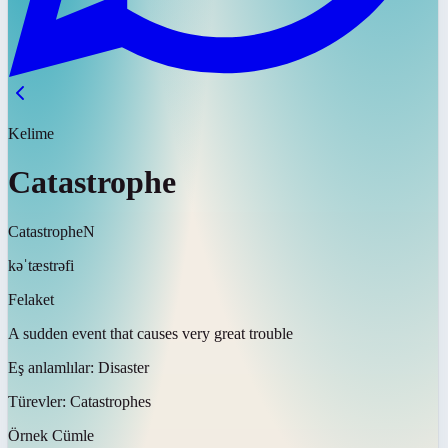
Kelime
Catastrophe
Catastrophe
N
kəˈtæstrəfi
Felaket
A sudden event that causes very great trouble
Eş anlamlılar:
Disaster
Türevler:
Catastrophes
Örnek Cümle