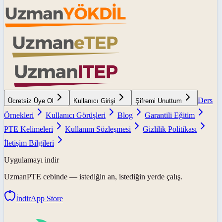
Ders
Ücretsiz Üye Ol
Kullanıcı Girişi
Şifremi Unuttum
Örnekleri
Kullanıcı Görüşleri
Blog
Garantili Eğitim
PTE Kelimeleri
Kullanım Sözleşmesi
Gizlilik Politikası
İletişim Bilgileri
Uygulamayı indir
UzmanPTE
cebinde — istediğin an, istediğin yerde çalış.
İndir
App Store