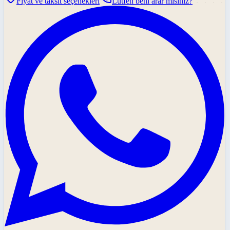
Fiyat ve taksit seçenekleri
Lütfen beni arar mısınız?