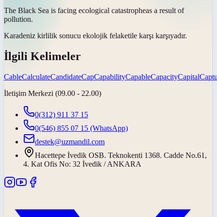
The Black Sea is facing ecological
catastrophe
as a result of
pollution.
Karadeniz kirlilik sonucu ekolojik
felaket
ile karşı karşıyadır.
İlgili Kelimeler
Cable
Calculate
Candidate
Cap
Capability
Capable
Capacity
Capital
Captu
İletişim Merkezi (09.00 - 22.00)
0(312) 911 37 15
0(546) 855 07 15
(WhatsApp)
destek@uzmandil.com
Hacettepe İvedik OSB. Teknokenti 1368. Cadde No.61,
4. Kat Ofis No: 32 İvedik / ANKARA