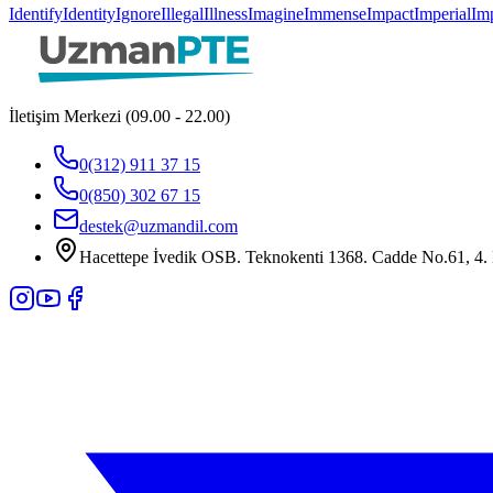
Identify
Identity
Ignore
Illegal
Illness
Imagine
Immense
Impact
Imperial
Imp
İletişim Merkezi (09.00 - 22.00)
0(312) 911 37 15
0(850) 302 67 15
destek@uzmandil.com
Hacettepe İvedik OSB. Teknokenti 1368. Cadde No.61, 4