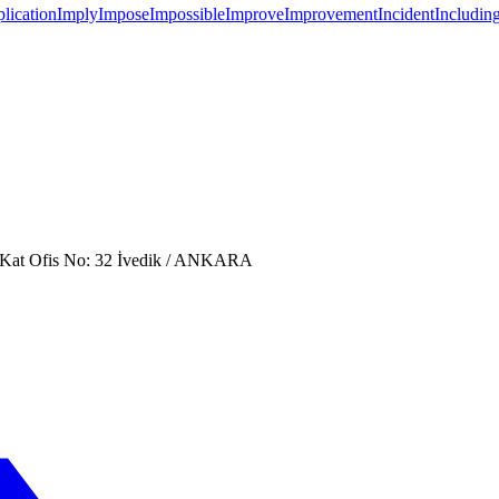
lication
Imply
Impose
Impossible
Improve
Improvement
Incident
Includin
. Kat Ofis No: 32 İvedik / ANKARA