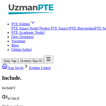
PTE Eğitimi
PTE Sınavı Nedir?
Neden PTE Sınavı?
PTE Başvuruları
PTE Sın
PTE Academic Nedir?
Ders Örnekleri
Yorumlar
Blog
Eğitim Setleri
Giriş Yap
Ücretsiz Üye Ol
Ana Sayfa
Kelime Listesi
Include
.
Include
V
ɪnˈkluːd