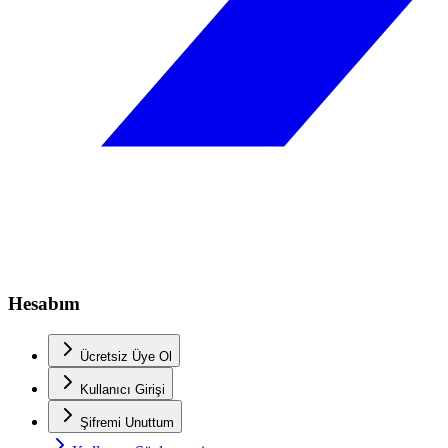
Hesabım
Ücretsiz Üye Ol
Kullanıcı Girişi
Şifremi Unuttum