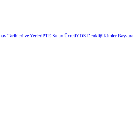
av Tarihleri ve Yerleri
PTE Sınav Ücreti
YDS Denkliği
Kimler Başvurab