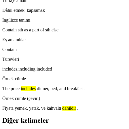
Türkçe anlamı
Dâhil etmek, kapsamak
İngilizce tanımı
Contain sth as a part of sth else
Eş anlamlılar
Contain
Türevleri
includes,including,included
Örnek cümle
The price
includes
dinner, bed, and breakfast.
Örnek cümle (çeviri)
Fiyata yemek, yatak, ve kahvaltı
dahildir
.
Diğer kelimeler