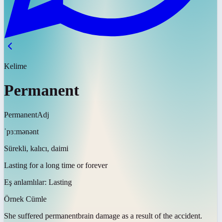
Kelime
Permanent
Permanent
Adj
ˈpɜːmənənt
Sürekli, kalıcı, daimi
Lasting for a long time or forever
Eş anlamlılar:
Lasting
Örnek Cümle
She suffered
permanent
brain damage as a result of the accident.