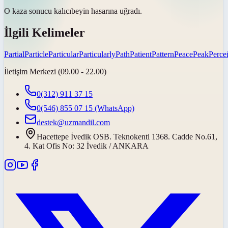
O kaza sonucu
kalıcı
beyin hasarına uğradı.
İlgili Kelimeler
Partial
Particle
Particular
Particularly
Path
Patient
Pattern
Peace
Peak
Perce
İletişim Merkezi (09.00 - 22.00)
0(312) 911 37 15
0(546) 855 07 15
(WhatsApp)
destek@uzmandil.com
Hacettepe İvedik OSB. Teknokenti 1368. Cadde No.61,
4. Kat Ofis No: 32 İvedik / ANKARA