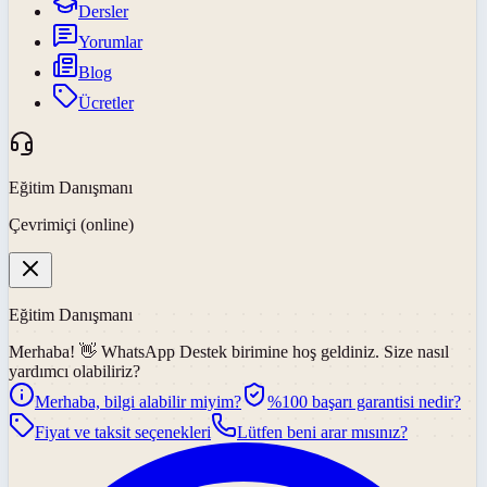
Dersler
Yorumlar
Blog
Ücretler
Eğitim Danışmanı
Çevrimiçi (online)
Eğitim Danışmanı
Merhaba! 👋
WhatsApp Destek
birimine hoş geldiniz. Size nasıl
yardımcı olabiliriz?
Merhaba, bilgi alabilir miyim?
%100 başarı garantisi nedir?
Fiyat ve taksit seçenekleri
Lütfen beni arar mısınız?