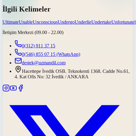
İlgili Kelimeler
Ultimate
Unable
Unconscious
Undergo
Underlie
Undertake
Unfortunate
İletişim Merkezi (09.00 - 22.00)
0(312) 911 37 15
0(546) 855 07 15
(WhatsApp)
destek@uzmandil.com
Hacettepe İvedik OSB. Teknokenti 1368. Cadde No.61,
4. Kat Ofis No: 32 İvedik / ANKARA