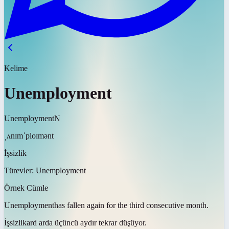
Kelime
Unemployment
Unemployment
N
ˌʌnɪmˈploɪmənt
İşsizlik
Türevler:
Unemployment
Örnek Cümle
Unemployment
has fallen again for the third consecutive month.
İşsizlik
ard arda üçüncü aydır tekrar düşüyor.