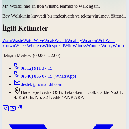
Mr. Wolski had an iron
will
and learned to walk again.
Bay Wolski'nin kuvvetli bir
iradesi
vardı ve tekrar yürümeyi öğrendi.
İlgili Kelimeler
Warn
Waste
Water
Wave
Weak
Wealth
Wealthy
Weapon
Well
Well-
known
Wheel
Whereas
Widespread
Wild
Witness
Wonder
Worry
Worth
İletişim Merkezi (09.00 - 22.00)
0(312) 911 37 15
0(546) 855 07 15
(WhatsApp)
destek@uzmandil.com
Hacettepe İvedik OSB. Teknokenti 1368. Cadde No.61,
4. Kat Ofis No: 32 İvedik / ANKARA