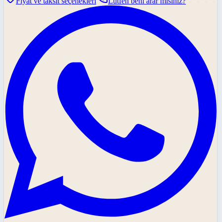
Fiyat ve taksit seçenekleri
Lütfen beni arar mısınız?