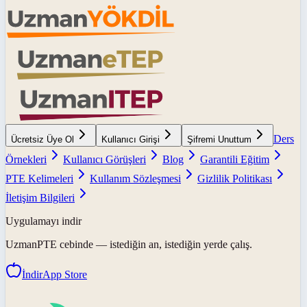
Ders
Ücretsiz Üye Ol
Kullanıcı Girişi
Şifremi Unuttum
Örnekleri
Kullanıcı Görüşleri
Blog
Garantili Eğitim
PTE Kelimeleri
Kullanım Sözleşmesi
Gizlilik Politikası
İletişim Bilgileri
Uygulamayı indir
UzmanPTE
cebinde — istediğin an, istediğin yerde çalış.
İndir
App Store