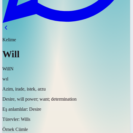
Kelime
Will
Will
N
wɪl
Azim, irade, istek, arzu
Desire, will power; want; determination
Eş anlamlılar:
Desire
Türevler:
Wills
Örnek Cümle