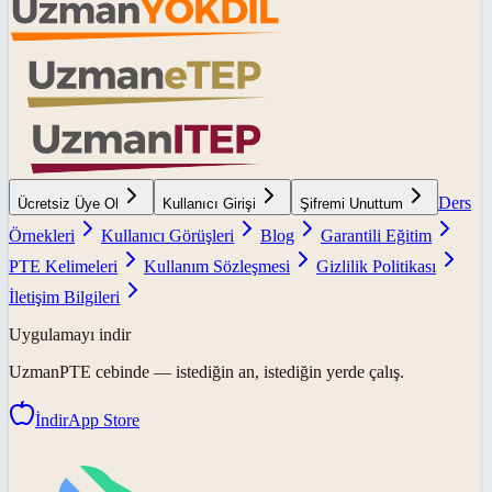
Ders
Ücretsiz Üye Ol
Kullanıcı Girişi
Şifremi Unuttum
Örnekleri
Kullanıcı Görüşleri
Blog
Garantili Eğitim
PTE Kelimeleri
Kullanım Sözleşmesi
Gizlilik Politikası
İletişim Bilgileri
Uygulamayı indir
UzmanPTE
cebinde — istediğin an, istediğin yerde çalış.
İndir
App Store