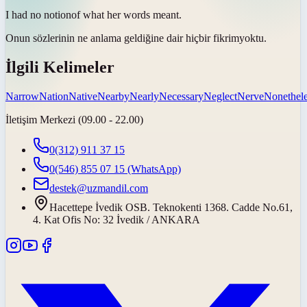
I had no
notion
of what her words meant.
Onun sözlerinin ne anlama geldiğine dair hiçbir
fikrim
yoktu.
İlgili Kelimeler
Narrow
Nation
Native
Nearby
Nearly
Necessary
Neglect
Nerve
Nonethele
İletişim Merkezi (09.00 - 22.00)
0(312) 911 37 15
0(546) 855 07 15
(WhatsApp)
destek@uzmandil.com
Hacettepe İvedik OSB. Teknokenti 1368. Cadde No.61,
4. Kat Ofis No: 32 İvedik / ANKARA