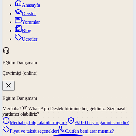
Anasayfa
Dersler
Yorumlar
Blog
Ücretler
Eğitim Danışmanı
Çevrimiçi (online)
Eğitim Danışmanı
Merhaba! 👋
WhatsApp Destek
birimine hoş geldiniz. Size nasıl
yardımcı olabiliriz?
Merhaba, bilgi alabilir miyim?
%100 başarı garantisi nedir?
Fiyat ve taksit seçenekleri
Lütfen beni arar mısınız?