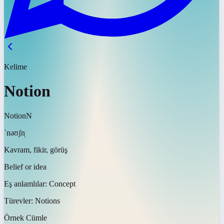
Kelime
Notion
Notion
N
ˈnəʊʃn̩
Kavram, fikir, görüş
Belief or idea
Eş anlamlılar:
Concept
Türevler:
Notions
Örnek Cümle