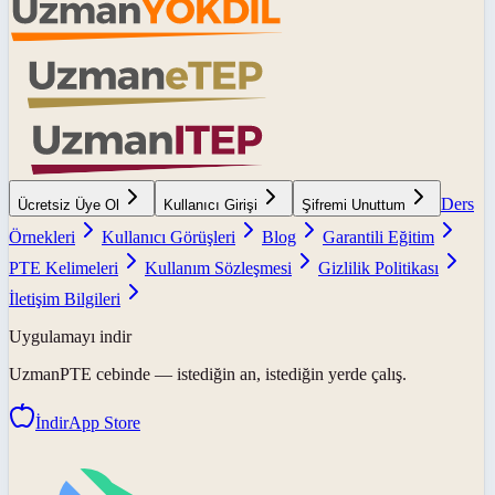
Ders
Ücretsiz Üye Ol
Kullanıcı Girişi
Şifremi Unuttum
Örnekleri
Kullanıcı Görüşleri
Blog
Garantili Eğitim
PTE Kelimeleri
Kullanım Sözleşmesi
Gizlilik Politikası
İletişim Bilgileri
Uygulamayı indir
UzmanPTE
cebinde — istediğin an, istediğin yerde çalış.
İndir
App Store