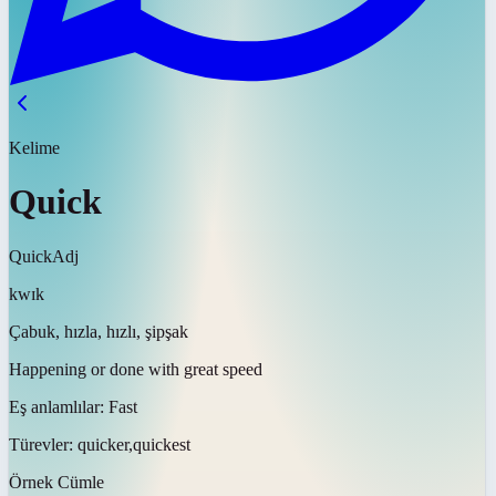
Kelime
Quick
Quick
Adj
kwɪk
Çabuk, hızla, hızlı, şipşak
Happening or done with great speed
Eş anlamlılar:
Fast
Türevler:
quicker,quickest
Örnek Cümle