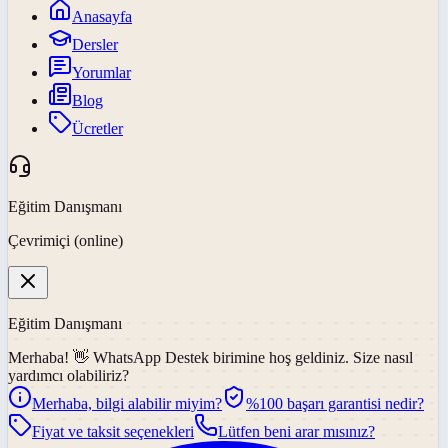
Anasayfa
Dersler
Yorumlar
Blog
Ücretler
Eğitim Danışmanı
Çevrimiçi (online)
Eğitim Danışmanı
Merhaba! 👋
WhatsApp Destek
birimine hoş geldiniz. Size nasıl
yardımcı olabiliriz?
Merhaba, bilgi alabilir miyim?
%100 başarı garantisi nedir?
Fiyat ve taksit seçenekleri
Lütfen beni arar mısınız?