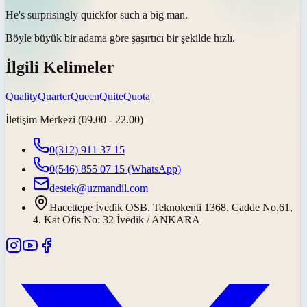
He's surprisingly
quick
for such a big man.
Böyle büyük bir adama göre şaşırtıcı bir şekilde
hızlı
.
İlgili Kelimeler
Quality
Quarter
Queen
Quite
Quota
İletişim Merkezi (09.00 - 22.00)
0(312) 911 37 15
0(546) 855 07 15
(WhatsApp)
destek@uzmandil.com
Hacettepe İvedik OSB. Teknokenti 1368. Cadde No.61,
4. Kat Ofis No: 32 İvedik / ANKARA