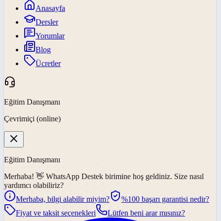
Anasayfa
Dersler
Yorumlar
Blog
Ücretler
Eğitim Danışmanı
Çevrimiçi (online)
Eğitim Danışmanı
Merhaba! 👋
WhatsApp Destek
birimine hoş geldiniz. Size nasıl
yardımcı olabiliriz?
Merhaba, bilgi alabilir miyim?
%100 başarı garantisi nedir?
Fiyat ve taksit seçenekleri
Lütfen beni arar mısınız?