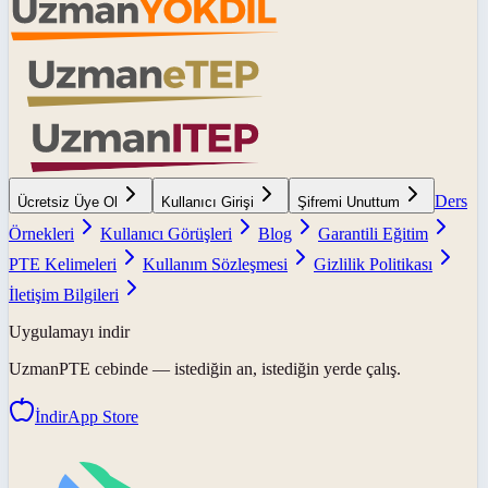
Ders
Ücretsiz Üye Ol
Kullanıcı Girişi
Şifremi Unuttum
Örnekleri
Kullanıcı Görüşleri
Blog
Garantili Eğitim
PTE Kelimeleri
Kullanım Sözleşmesi
Gizlilik Politikası
İletişim Bilgileri
Uygulamayı indir
UzmanPTE
cebinde — istediğin an, istediğin yerde çalış.
İndir
App Store