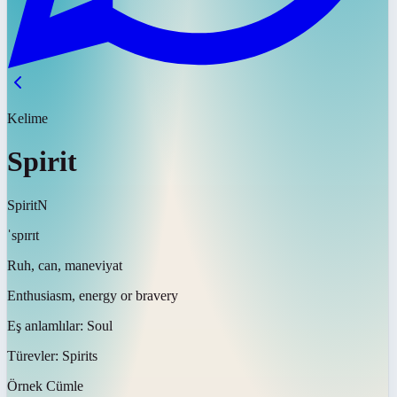
Kelime
Spirit
Spirit
N
ˈspɪrɪt
Ruh, can, maneviyat
Enthusiasm, energy or bravery
Eş anlamlılar:
Soul
Türevler:
Spirits
Örnek Cümle