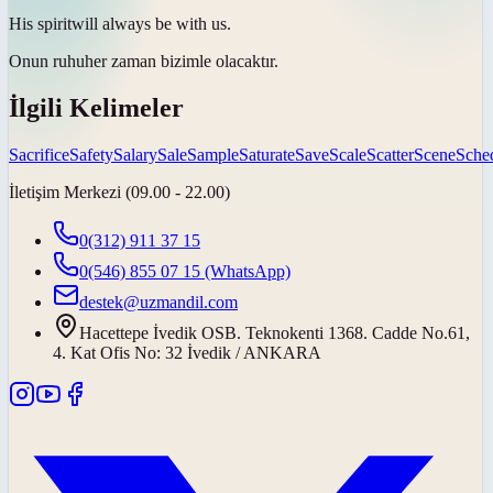
His
spirit
will always be with us.
Onun
ruhu
her zaman bizimle olacaktır.
İlgili Kelimeler
Sacrifice
Safety
Salary
Sale
Sample
Saturate
Save
Scale
Scatter
Scene
Sche
İletişim Merkezi (09.00 - 22.00)
0(312) 911 37 15
0(546) 855 07 15
(WhatsApp)
destek@uzmandil.com
Hacettepe İvedik OSB. Teknokenti 1368. Cadde No.61,
4. Kat Ofis No: 32 İvedik / ANKARA