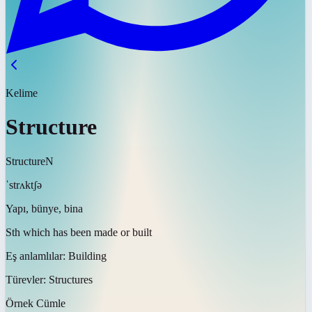
Kelime
Structure
Structure
N
ˈstrʌktʃə
Yapı, bünye, bina
Sth which has been made or built
Eş anlamlılar:
Building
Türevler:
Structures
Örnek Cümle