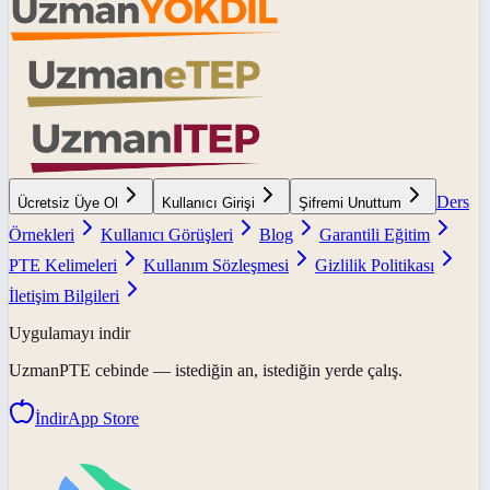
Ders
Ücretsiz Üye Ol
Kullanıcı Girişi
Şifremi Unuttum
Örnekleri
Kullanıcı Görüşleri
Blog
Garantili Eğitim
PTE Kelimeleri
Kullanım Sözleşmesi
Gizlilik Politikası
İletişim Bilgileri
Uygulamayı indir
UzmanPTE
cebinde — istediğin an, istediğin yerde çalış.
İndir
App Store