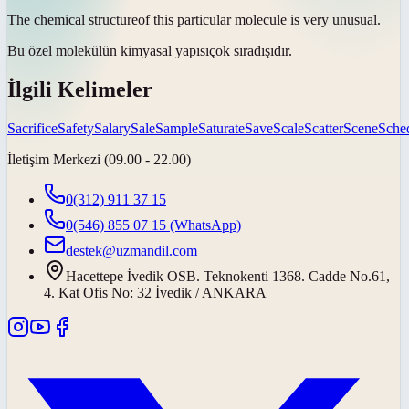
The chemical
structure
of this particular molecule is very unusual.
Bu özel molekülün kimyasal
yapısı
çok sıradışıdır.
İlgili Kelimeler
Sacrifice
Safety
Salary
Sale
Sample
Saturate
Save
Scale
Scatter
Scene
Sche
İletişim Merkezi (09.00 - 22.00)
0(312) 911 37 15
0(546) 855 07 15
(WhatsApp)
destek@uzmandil.com
Hacettepe İvedik OSB. Teknokenti 1368. Cadde No.61,
4. Kat Ofis No: 32 İvedik / ANKARA