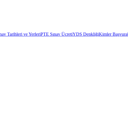
av Tarihleri ve Yerleri
PTE Sınav Ücreti
YDS Denkliği
Kimler Başvurab