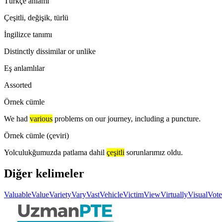
Türkçe anlamı
Çeşitli, değişik, türlü
İngilizce tanımı
Distinctly dissimilar or unlike
Eş anlamlılar
Assorted
Örnek cümle
We had
various
problems on our journey, including a puncture.
Örnek cümle (çeviri)
Yolculukğumuzda patlama dahil
çeşitli
sorunlarımız oldu.
Diğer kelimeler
Valuable
Value
Variety
Vary
Vast
Vehicle
Victim
View
Virtually
Visual
Vote