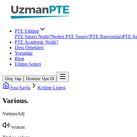
PTE Eğitimi
PTE Sınavı Nedir?
Neden PTE Sınavı?
PTE Başvuruları
PTE Sın
PTE Academic Nedir?
Ders Örnekleri
Yorumlar
Blog
Eğitim Setleri
Giriş Yap
Ücretsiz Üye Ol
Ana Sayfa
Kelime Listesi
Various
.
Various
Adj
ˈveərɪəs