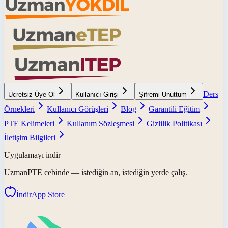
Ders
Ücretsiz Üye Ol
Kullanıcı Girişi
Şifremi Unuttum
Örnekleri
Kullanıcı Görüşleri
Blog
Garantili Eğitim
PTE Kelimeleri
Kullanım Sözleşmesi
Gizlilik Politikası
İletişim Bilgileri
Uygulamayı indir
UzmanPTE
cebinde — istediğin an, istediğin yerde çalış.
İndir
App Store