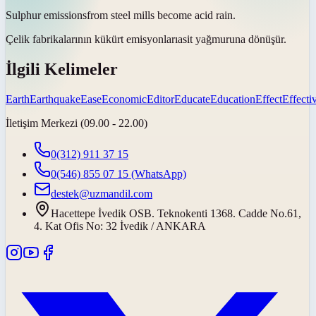
Sulphur
emissions
from steel mills become acid rain.
Çelik fabrikalarının kükürt
emisyonları
asit yağmuruna dönüşür.
İlgili Kelimeler
Earth
Earthquake
Ease
Economic
Editor
Educate
Education
Effect
Effecti
İletişim Merkezi (09.00 - 22.00)
0(312) 911 37 15
0(546) 855 07 15
(WhatsApp)
destek@uzmandil.com
Hacettepe İvedik OSB. Teknokenti 1368. Cadde No.61,
4. Kat Ofis No: 32 İvedik / ANKARA