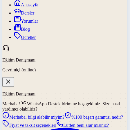
Anasayfa
Dersler
Yorumlar
Blog
Ücretler
Eğitim Danışmanı
Çevrimiçi (online)
Eğitim Danışmanı
Merhaba! 👋
WhatsApp Destek
birimine hoş geldiniz. Size nasıl
yardımcı olabiliriz?
Merhaba, bilgi alabilir miyim?
%100 başarı garantisi nedir?
Fiyat ve taksit seçenekleri
Lütfen beni arar mısınız?