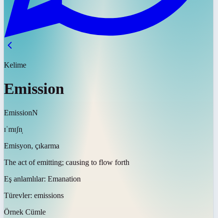
Kelime
Emission
Emission
N
ɪˈmɪʃn̩
Emisyon, çıkarma
The act of emitting; causing to flow forth
Eş anlamlılar:
Emanation
Türevler:
emissions
Örnek Cümle