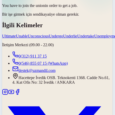
You have to join the
union
in order to get a job.
Bir işe girmek için
sendikaya
üye olman gerekir.
İlgili Kelimeler
Ultimate
Unable
Unconscious
Undergo
Underlie
Undertake
Unemploym
İletişim Merkezi (09.00 - 22.00)
0(312) 911 37 15
0(546) 855 07 15
(WhatsApp)
destek@uzmandil.com
Hacettepe İvedik OSB. Teknokenti 1368. Cadde No.61,
4. Kat Ofis No: 32 İvedik / ANKARA