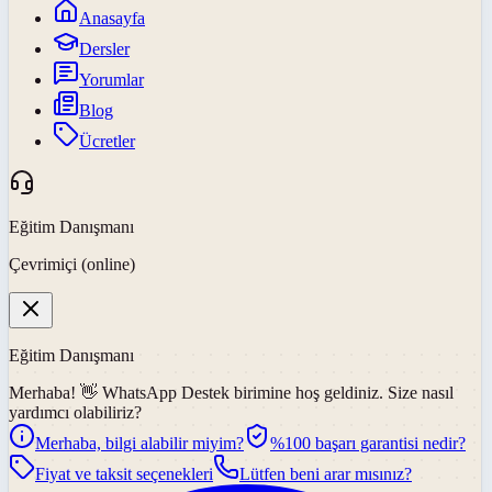
Anasayfa
Dersler
Yorumlar
Blog
Ücretler
Eğitim Danışmanı
Çevrimiçi (online)
Eğitim Danışmanı
Merhaba! 👋
WhatsApp Destek
birimine hoş geldiniz. Size nasıl
yardımcı olabiliriz?
Merhaba, bilgi alabilir miyim?
%100 başarı garantisi nedir?
Fiyat ve taksit seçenekleri
Lütfen beni arar mısınız?