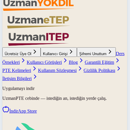
Ders
Ücretsiz Üye Ol
Kullanıcı Girişi
Şifremi Unuttum
Örnekleri
Kullanıcı Görüşleri
Blog
Garantili Eğitim
PTE Kelimeleri
Kullanım Sözleşmesi
Gizlilik Politikası
İletişim Bilgileri
Uygulamayı indir
UzmanPTE
cebinde — istediğin an, istediğin yerde çalış.
İndir
App Store