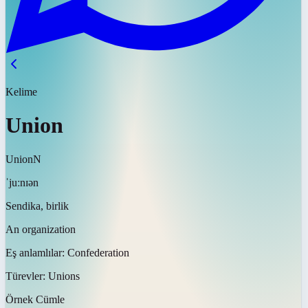
Kelime
Union
Union
N
ˈjuːnɪən
Sendika, birlik
An organization
Eş anlamlılar:
Confederation
Türevler:
Unions
Örnek Cümle