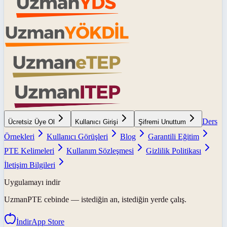
Ders
Ücretsiz Üye Ol
Kullanıcı Girişi
Şifremi Unuttum
Örnekleri
Kullanıcı Görüşleri
Blog
Garantili Eğitim
PTE Kelimeleri
Kullanım Sözleşmesi
Gizlilik Politikası
İletişim Bilgileri
Uygulamayı indir
UzmanPTE
cebinde — istediğin an, istediğin yerde çalış.
İndir
App Store