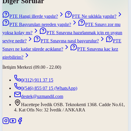
Diğer Sorular
PTE Hangi illerde yapılır?
PTE Ne sıklıkla yapılır?
PTE Başvuruları nereden yapılır?
PTE Sınavı zor mu
yoksa kolay mı?
PTE Sınavına hazırlanmak için en uygun
seviye nedir?
PTE Sınavına nasıl başvurulur?
PTE
Sınavı ne kadar sürede açıklanır?
PTE Sınavına kaç kez
girebilirim?
İletişim Merkezi (09.00 - 22.00)
0(312) 911 37 15
0(546) 855 07 15
(WhatsApp)
destek@uzmandil.com
Hacettepe İvedik OSB. Teknokenti 1368. Cadde No.61,
4. Kat Ofis No: 32 İvedik / ANKARA