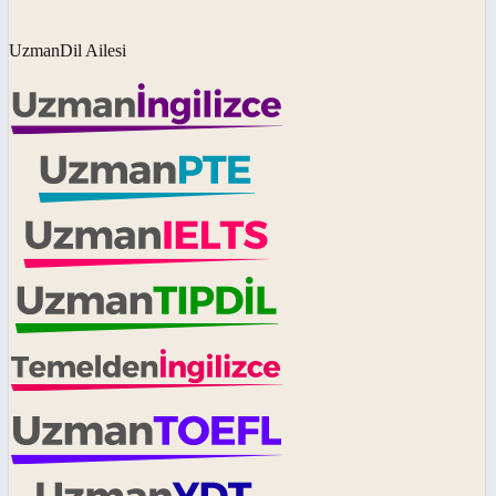
UzmanDil Ailesi