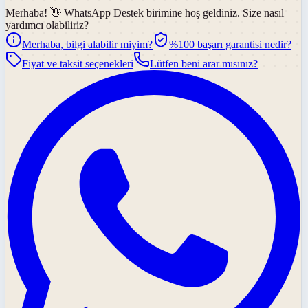
Merhaba! 👋
WhatsApp Destek
birimine hoş geldiniz. Size nasıl
yardımcı olabiliriz?
Merhaba, bilgi alabilir miyim?
%100 başarı garantisi nedir?
Fiyat ve taksit seçenekleri
Lütfen beni arar mısınız?