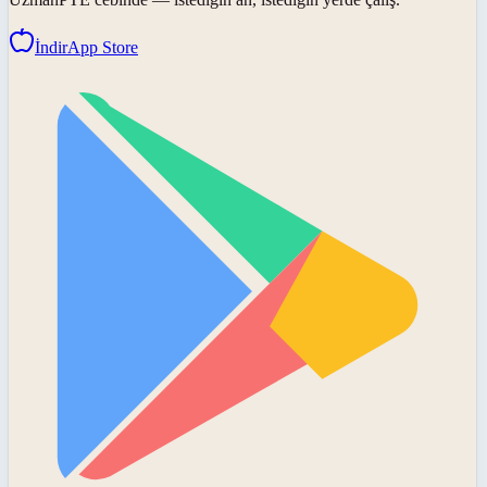
İndir
App Store