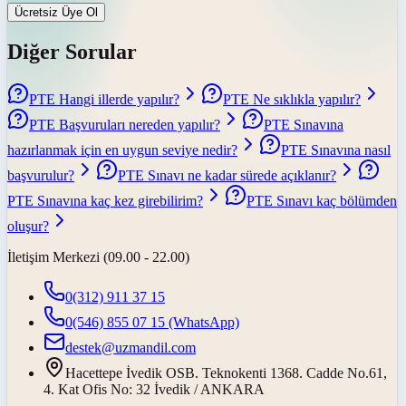
Ücretsiz Üye Ol
Diğer Sorular
PTE Hangi illerde yapılır?
PTE Ne sıklıkla yapılır?
PTE Başvuruları nereden yapılır?
PTE Sınavına
hazırlanmak için en uygun seviye nedir?
PTE Sınavına nasıl
başvurulur?
PTE Sınavı ne kadar sürede açıklanır?
PTE Sınavına kaç kez girebilirim?
PTE Sınavı kaç bölümden
oluşur?
İletişim Merkezi (09.00 - 22.00)
0(312) 911 37 15
0(546) 855 07 15
(WhatsApp)
destek@uzmandil.com
Hacettepe İvedik OSB. Teknokenti 1368. Cadde No.61,
4. Kat Ofis No: 32 İvedik / ANKARA