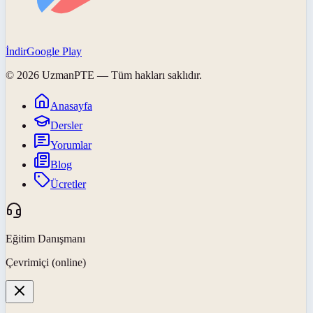
İndir
Google Play
©
2026
UzmanPTE
— Tüm hakları saklıdır.
Anasayfa
Dersler
Yorumlar
Blog
Ücretler
Eğitim Danışmanı
Çevrimiçi (online)