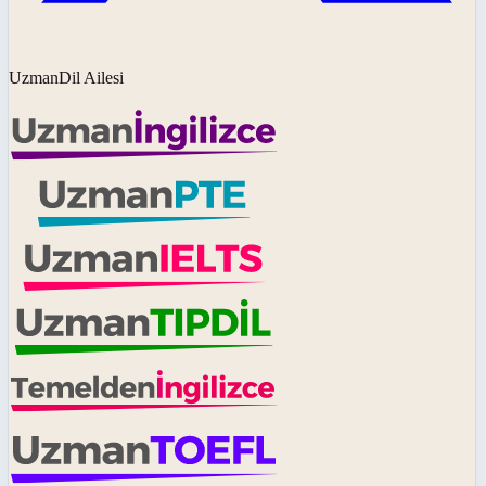
UzmanDil Ailesi