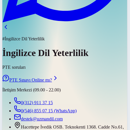
#İngilizce Dil Yeterlilik
İngilizce Dil Yeterlilik
PTE soruları
PTE Sınavı Online mı?
İletişim Merkezi (09.00 - 22.00)
0(312) 911 37 15
0(546) 855 07 15
(WhatsApp)
destek@uzmandil.com
Hacettepe İvedik OSB. Teknokenti 1368. Cadde No.61,