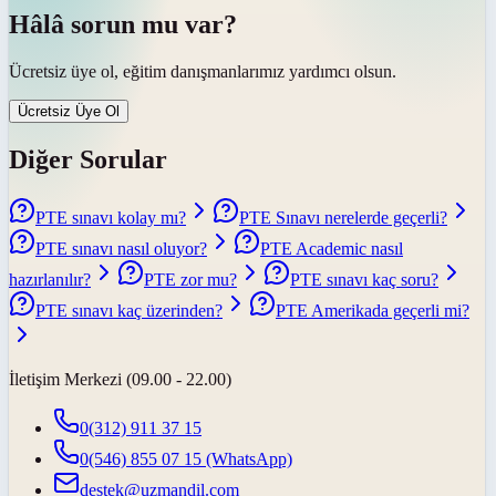
Hâlâ sorun mu var?
Ücretsiz üye ol, eğitim danışmanlarımız yardımcı olsun.
Ücretsiz Üye Ol
Diğer Sorular
PTE sınavı kolay mı?
PTE Sınavı nerelerde geçerli?
PTE sınavı nasıl oluyor?
PTE Academic nasıl
hazırlanılır?
PTE zor mu?
PTE sınavı kaç soru?
PTE sınavı kaç üzerinden?
PTE Amerikada geçerli mi?
İletişim Merkezi (09.00 - 22.00)
0(312) 911 37 15
0(546) 855 07 15
(WhatsApp)
destek@uzmandil.com