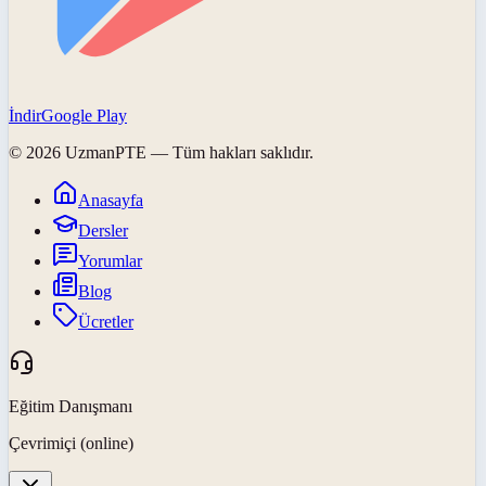
İndir
Google Play
©
2026
UzmanPTE
— Tüm hakları saklıdır.
Anasayfa
Dersler
Yorumlar
Blog
Ücretler
Eğitim Danışmanı
Çevrimiçi (online)