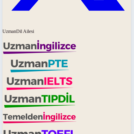
UzmanDil Ailesi