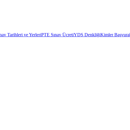
av Tarihleri ve Yerleri
PTE Sınav Ücreti
YDS Denkliği
Kimler Başvurab