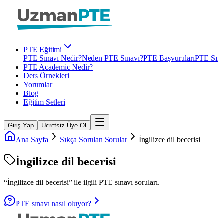
PTE Eğitimi
PTE Sınavı Nedir?
Neden PTE Sınavı?
PTE Başvuruları
PTE Sın
PTE Academic Nedir?
Ders Örnekleri
Yorumlar
Blog
Eğitim Setleri
Giriş Yap
Ücretsiz Üye Ol
Ana Sayfa
Sıkça Sorulan Sorular
İngilizce dil becerisi
İngilizce dil becerisi
“
İngilizce dil becerisi
” ile ilgili
PTE
sınavı soruları.
PTE sınavı nasıl oluyor?