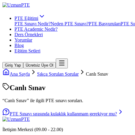
PTE Eğitimi
PTE Sınavı Nedir?
Neden PTE Sınavı?
PTE Başvuruları
PTE Sın
PTE Academic Nedir?
Ders Örnekleri
Yorumlar
Blog
Eğitim Setleri
Giriş Yap
Ücretsiz Üye Ol
Ana Sayfa
Sıkça Sorulan Sorular
Canlı Sınav
Canlı Sınav
“
Canlı Sınav
” ile ilgili
PTE
sınavı soruları.
PTE Sınavı sırasında kulaklık kullanmam gerekiyor mu?
İletişim Merkezi (09.00 - 22.00)