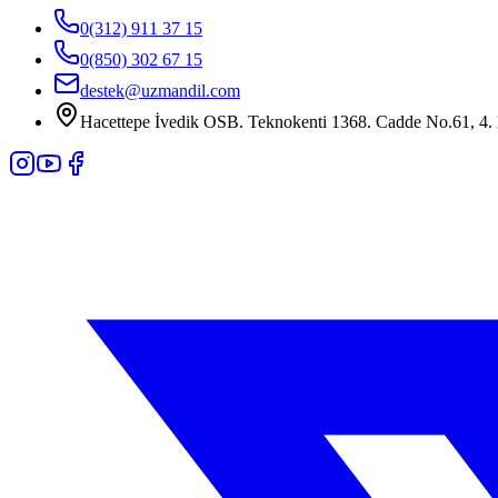
0(312) 911 37 15
0(850) 302 67 15
destek@uzmandil.com
Hacettepe İvedik OSB. Teknokenti 1368. Cadde No.61, 4