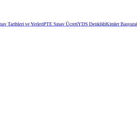
av Tarihleri ve Yerleri
PTE Sınav Ücreti
YDS Denkliği
Kimler Başvurab