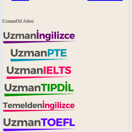
UzmanDil Ailesi