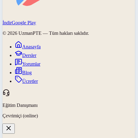
İndir
Google Play
©
2026
UzmanPTE
— Tüm hakları saklıdır.
Anasayfa
Dersler
Yorumlar
Blog
Ücretler
Eğitim Danışmanı
Çevrimiçi (online)