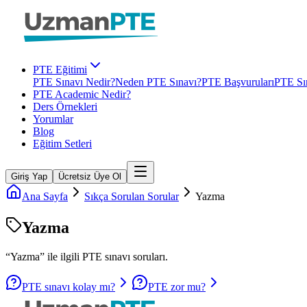
PTE Eğitimi
PTE Sınavı Nedir?
Neden PTE Sınavı?
PTE Başvuruları
PTE Sın
PTE Academic Nedir?
Ders Örnekleri
Yorumlar
Blog
Eğitim Setleri
Giriş Yap
Ücretsiz Üye Ol
Ana Sayfa
Sıkça Sorulan Sorular
Yazma
Yazma
“
Yazma
” ile ilgili
PTE
sınavı soruları.
PTE sınavı kolay mı?
PTE zor mu?