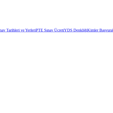
av Tarihleri ve Yerleri
PTE Sınav Ücreti
YDS Denkliği
Kimler Başvurab