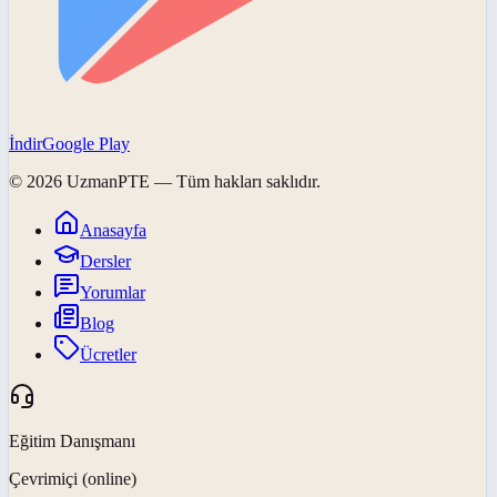
İndir
Google Play
©
2026
UzmanPTE
— Tüm hakları saklıdır.
Anasayfa
Dersler
Yorumlar
Blog
Ücretler
Eğitim Danışmanı
Çevrimiçi (online)