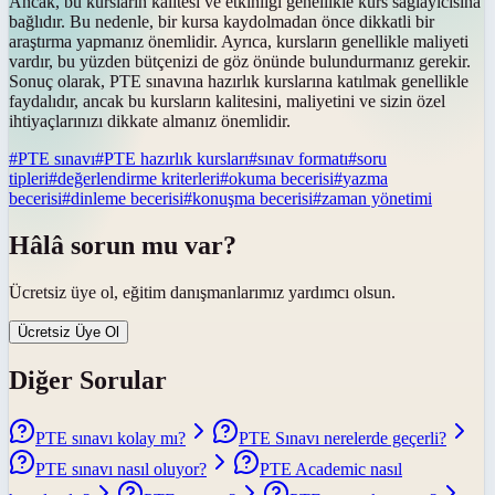
Ancak, bu kursların kalitesi ve etkinliği genellikle kurs sağlayıcısına
bağlıdır. Bu nedenle, bir kursa kaydolmadan önce dikkatli bir
araştırma yapmanız önemlidir. Ayrıca, kursların genellikle maliyeti
vardır, bu yüzden bütçenizi de göz önünde bulundurmanız gerekir.
Sonuç olarak, PTE sınavına hazırlık kurslarına katılmak genellikle
faydalıdır, ancak bu kursların kalitesini, maliyetini ve sizin özel
ihtiyaçlarınızı dikkate almanız önemlidir.
#
PTE sınavı
#
PTE hazırlık kursları
#
sınav formatı
#
soru
tipleri
#
değerlendirme kriterleri
#
okuma becerisi
#
yazma
becerisi
#
dinleme becerisi
#
konuşma becerisi
#
zaman yönetimi
Hâlâ sorun mu var?
Ücretsiz üye ol, eğitim danışmanlarımız yardımcı olsun.
Ücretsiz Üye Ol
Diğer Sorular
PTE sınavı kolay mı?
PTE Sınavı nerelerde geçerli?
PTE sınavı nasıl oluyor?
PTE Academic nasıl