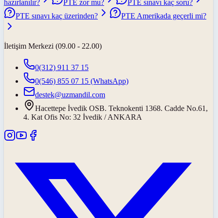
hazırlanılır?
PTE zor mu?
PTE sınavı kaç soru?
PTE sınavı kaç üzerinden?
PTE Amerikada geçerli mi?
İletişim Merkezi (09.00 - 22.00)
0(312) 911 37 15
0(546) 855 07 15
(WhatsApp)
destek@uzmandil.com
Hacettepe İvedik OSB. Teknokenti 1368. Cadde No.61,
4. Kat Ofis No: 32 İvedik / ANKARA