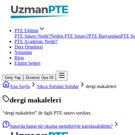
PTE Eğitimi
PTE Sınavı Nedir?
Neden PTE Sınavı?
PTE Başvuruları
PTE Sın
PTE Academic Nedir?
Ders Örnekleri
Yorumlar
Blog
Eğitim Setleri
Giriş Yap
Ücretsiz Üye Ol
Ana Sayfa
Sıkça Sorulan Sorular
dergi makaleleri
dergi makaleleri
“
dergi makaleleri
” ile ilgili
PTE
sınavı soruları.
Sınavda hangi tür okuma metinleriyle karşılaşabilirim?