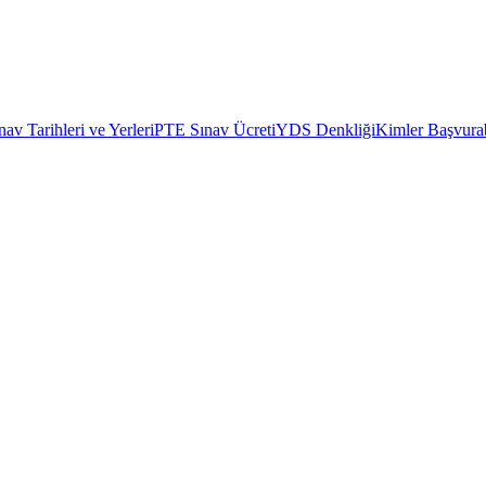
av Tarihleri ve Yerleri
PTE Sınav Ücreti
YDS Denkliği
Kimler Başvurab