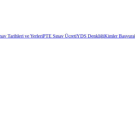
av Tarihleri ve Yerleri
PTE Sınav Ücreti
YDS Denkliği
Kimler Başvurab