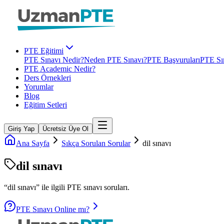
PTE Eğitimi
PTE Sınavı Nedir?
Neden PTE Sınavı?
PTE Başvuruları
PTE Sın
PTE Academic Nedir?
Ders Örnekleri
Yorumlar
Blog
Eğitim Setleri
Giriş Yap
Ücretsiz Üye Ol
Ana Sayfa
Sıkça Sorulan Sorular
dil sınavı
dil sınavı
“
dil sınavı
” ile ilgili
PTE
sınavı soruları.
PTE Sınavı Online mı?