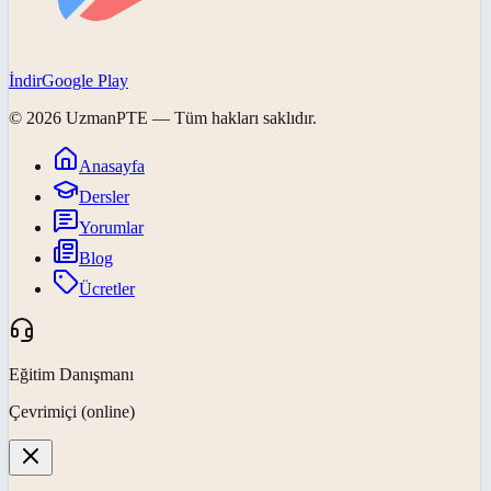
İndir
Google Play
©
2026
UzmanPTE
— Tüm hakları saklıdır.
Anasayfa
Dersler
Yorumlar
Blog
Ücretler
Eğitim Danışmanı
Çevrimiçi (online)