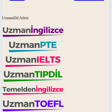
UzmanDil Ailesi