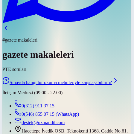
#gazete makaleleri
gazete makaleleri
PTE soruları
Sınavda hangi tür okuma metinleriyle karşılaşabilirim?
İletişim Merkezi (09.00 - 22.00)
0(312) 911 37 15
0(546) 855 07 15
(WhatsApp)
destek@uzmandil.com
Hacettepe İvedik OSB. Teknokenti 1368. Cadde No.61,