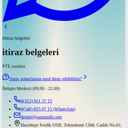
#itiraz belgeleri
itiraz belgeleri
PTE soruları
Sınav sonuçlarına nasıl itiraz edebilirim?
İletişim Merkezi (09.00 - 22.00)
0(312) 911 37 15
0(546) 855 07 15
(WhatsApp)
destek@uzmandil.com
Hacettepe İvedik OSB. Teknokenti 1368. Cadde No.61,