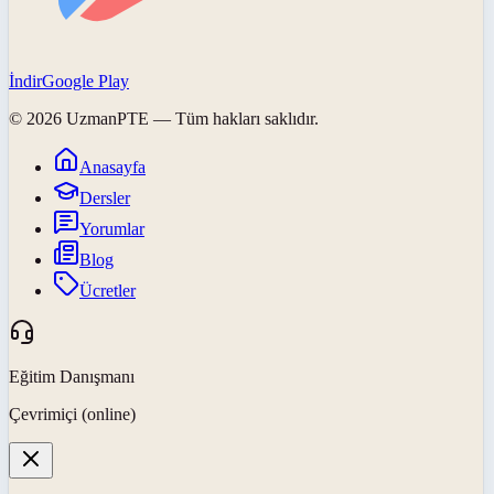
İndir
Google Play
©
2026
UzmanPTE
— Tüm hakları saklıdır.
Anasayfa
Dersler
Yorumlar
Blog
Ücretler
Eğitim Danışmanı
Çevrimiçi (online)