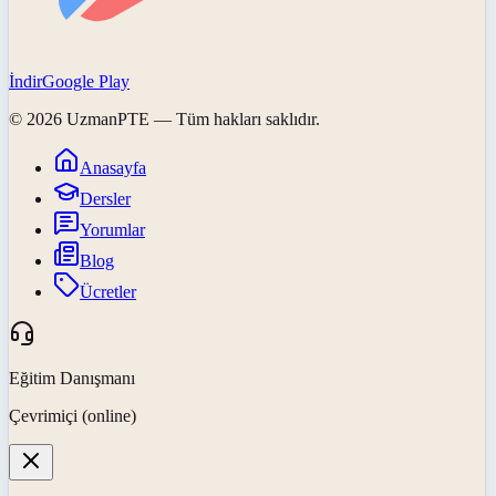
İndir
Google Play
©
2026
UzmanPTE
— Tüm hakları saklıdır.
Anasayfa
Dersler
Yorumlar
Blog
Ücretler
Eğitim Danışmanı
Çevrimiçi (online)