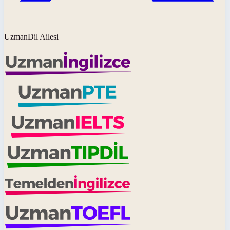
UzmanDil Ailesi