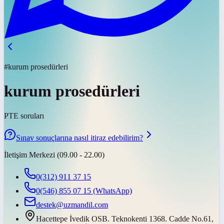
#kurum prosedürleri
kurum prosedürleri
PTE soruları
Sınav sonuçlarına nasıl itiraz edebilirim?
İletişim Merkezi (09.00 - 22.00)
0(312) 911 37 15
0(546) 855 07 15
(WhatsApp)
destek@uzmandil.com
Hacettepe İvedik OSB. Teknokenti 1368. Cadde No.61,