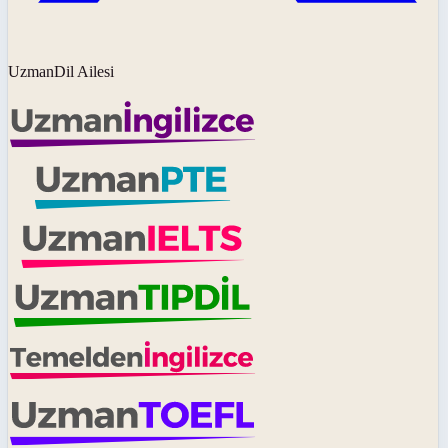
UzmanDil Ailesi