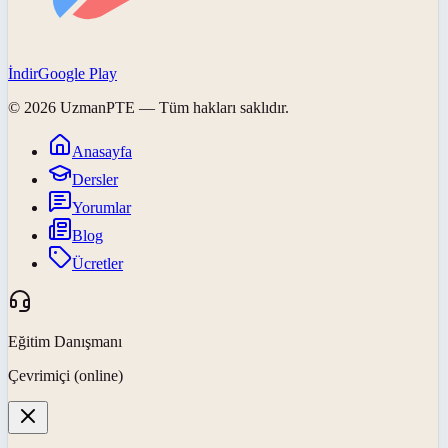
İndir
Google Play
©
2026
UzmanPTE
— Tüm hakları saklıdır.
Anasayfa
Dersler
Yorumlar
Blog
Ücretler
Eğitim Danışmanı
Çevrimiçi (online)