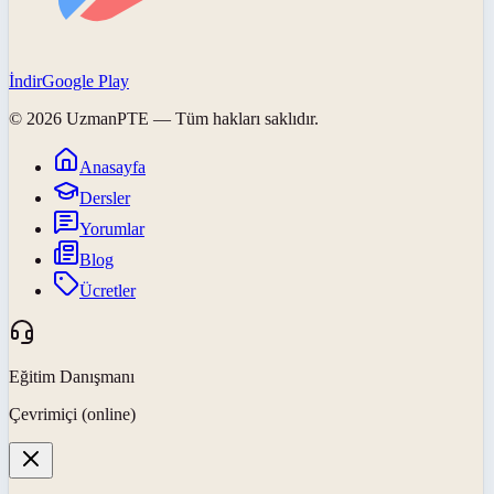
İndir
Google Play
©
2026
UzmanPTE
— Tüm hakları saklıdır.
Anasayfa
Dersler
Yorumlar
Blog
Ücretler
Eğitim Danışmanı
Çevrimiçi (online)