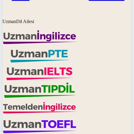
UzmanDil Ailesi