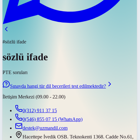
#sözlü ifade
sözlü ifade
PTE soruları
Sınavda hangi tür dil becerileri test edilmektedir?
İletişim Merkezi (09.00 - 22.00)
0(312) 911 37 15
0(546) 855 07 15
(WhatsApp)
destek@uzmandil.com
Hacettepe İvedik OSB. Teknokenti 1368. Cadde No.61,