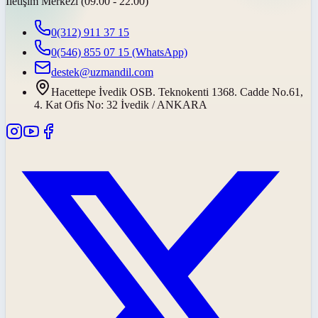
İletişim Merkezi (09.00 - 22.00)
0(312) 911 37 15
0(546) 855 07 15
(WhatsApp)
destek@uzmandil.com
Hacettepe İvedik OSB. Teknokenti 1368. Cadde No.61,
4. Kat Ofis No: 32 İvedik / ANKARA